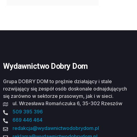
Wydawnictwo Dobry Dom
Grupa DOBRY DOM to prężnie działający i stale
rozwijający się zespół osób doskonale odnajdujących
się zarówno w sektorze prasowym, jak i w sieci.
ul. Wrzesława Romańczuka 6, 35-302 Rzeszów
509 395 396
669 446 464
redakcja@wydawnictwodobrydom.pl
reklama@wydawnictwodobrydom.pl