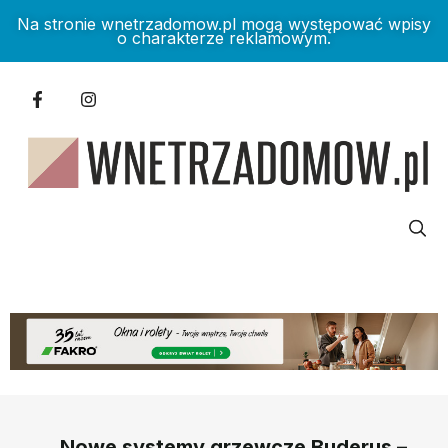
Na stronie wnetrzadomow.pl mogą występować wpisy
o charakterze reklamowym.
Nowe systemy grzewcze Buderus –