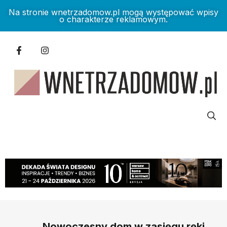
Na stronie wnetrzadomow.pl mogą występować wpisy
o charakterze reklamowym.
Nowoczesny dom w zasięgu ręki