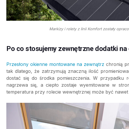
Markizy i rolety z linii Komfort zostały 
Po co stosujemy zewnętrzne dodatki n
Przesłony okienne montowane na zewnątrz
chronią pr
tak dlatego, że zatrzymują znaczną ilość promieniowa
dostać się do środka pomieszczenia. W przypadku r
nagrzewa się, a ciepło zostaje wyemitowane w str
temperatura przy rolecie wewnętrznej może być nawet o