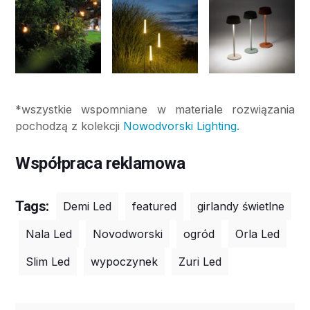
*wszystkie wspomniane w materiale rozwiązania
pochodzą z kolekcji
Nowodvorski Lighting.
Współpraca reklamowa
Tags:
Demi Led
featured
girlandy świetlne
Nala Led
Novodworski
ogród
Orla Led
Slim Led
wypoczynek
Zuri Led