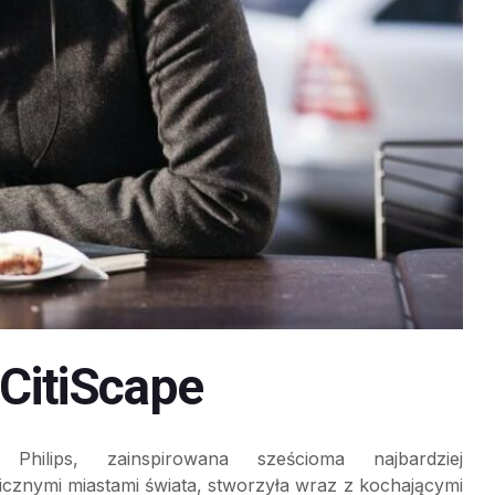
 CitiScape
 Philips, zainspirowana sześcioma najbardziej
cznymi miastami świata, stworzyła wraz z kochającymi