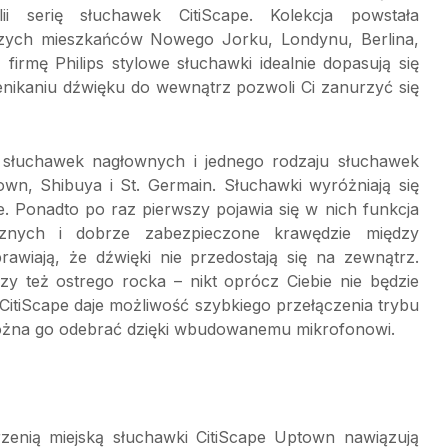
i serię słuchawek CitiScape. Kolekcja powstała
czych mieszkańców Nowego Jorku, Londynu, Berlina,
irmę Philips stylowe słuchawki idealnie dopasują się
enikaniu dźwięku do wewnątrz pozwoli Ci zanurzyć się
ów słuchawek nagłownych i jednego rodzaju słuchawek
n, Shibuya i St. Germain. Słuchawki wyróżniają się
. Ponadto po raz pierwszy pojawia się w nich funkcja
znych i dobrze zabezpieczone krawędzie między
awiają, że dźwięki nie przedostają się na zewnątrz.
zy też ostrego rocka – nikt oprócz Ciebie nie będzie
 CitiScape daje możliwość szybkiego przełączenia trybu
można go odebrać dzięki wbudowanemu mikrofonowi.
trzenią miejską słuchawki CitiScape Uptown nawiązują