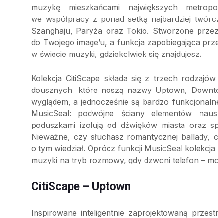
muzykę mieszkańcami największych metropoli
we współpracy z ponad setką najbardziej twór
Szanghaju, Paryża oraz Tokio. Stworzone przez f
do Twojego image’u, a funkcja zapobiegająca prz
w świecie muzyki, gdziekolwiek się znajdujesz.
Kolekcja CitiScape składa się z trzech rodzaj
dousznych, które noszą nazwy Uptown, Downtow
wyglądem, a jednocześnie są bardzo funkcjonalne
MusicSeal: podwójne ściany elementów naus
poduszkami izolują od dźwięków miasta oraz spr
Nieważne, czy słuchasz romantycznej ballady, c
o tym wiedział. Oprócz funkcji MusicSeal kolekcja
muzyki na tryb rozmowy, gdy dzwoni telefon – 
CitiScape – Uptown
Inspirowane inteligentnie zaprojektowaną przes