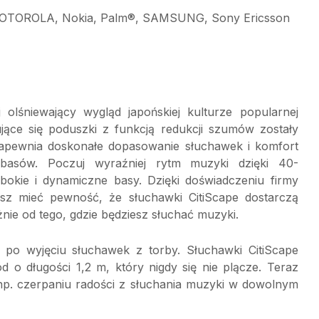
 MOTOROLA, Nokia, Palm®, SAMSUNG, Sony Ericsson
 olśniewający wygląd japońskiej kulturze popularnej
ujące się poduszki z funkcją redukcji szumów zostały
zapewnia doskonałe dopasowanie słuchawek i komfort
basów. Poczuj wyraźniej rytm muzyki dzięki 40-
okie i dynamiczne basy. Dzięki doświadczeniu firmy
esz mieć pewność, że słuchawki CitiScape dostarczą
ie od tego, gdzie będziesz słuchać muzyki.
po wyjęciu słuchawek z torby. Słuchawki CitiScape
 o długości 1,2 m, który nigdy się nie plącze. Teraz
 np. czerpaniu radości z słuchania muzyki w dowolnym