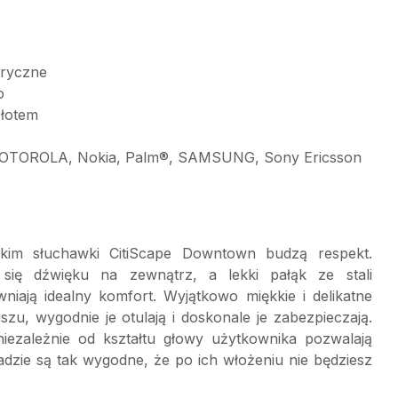
tryczne
o
złotem
 MOTOROLA, Nokia, Palm®, SAMSUNG, Sony Ericsson
skim słuchawki CitiScape Downtown budzą respekt.
się dźwięku na zewnątrz, a lekki pałąk ze stali
niają idealny komfort. Wyjątkowo miękkie i delikatne
zu, wygodnie je otulają i doskonale je zabezpieczają.
 niezależnie od kształtu głowy użytkownika pozwalają
dzie są tak wygodne, że po ich włożeniu nie będziesz