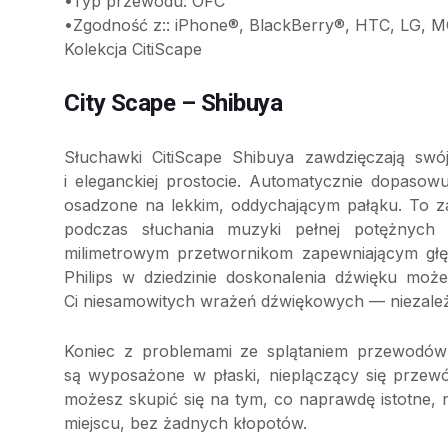
•Typ przewodu: OFC
•Zgodność z:: iPhone®, BlackBerry®, HTC, LG,
Kolekcja CitiScape
City Scape – Shibuya
Słuchawki CitiScape Shibuya zawdzięczają swój
i eleganckiej prostocie. Automatycznie dopasow
osadzone na lekkim, oddychającym pałąku. To 
podczas słuchania muzyki pełnej potężnych 
milimetrowym przetwornikom zapewniającym głęb
Philips w dziedzinie doskonalenia dźwięku moż
Ci niesamowitych wrażeń dźwiękowych — niezależn
Koniec z problemami ze splątaniem przewodów 
są wyposażone w płaski, nieplączący się przewód
możesz skupić się na tym, co naprawdę istotne,
miejscu, bez żadnych kłopotów.