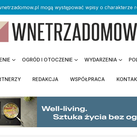
 wnetrzadomow.pl mogą występować wpisy o charakterze 
ENIE
OGRÓD I OTOCZENIE
WYDARZENIA
PO
RTNERZY
REDAKCJA
WSPÓŁPRACA
KONTA