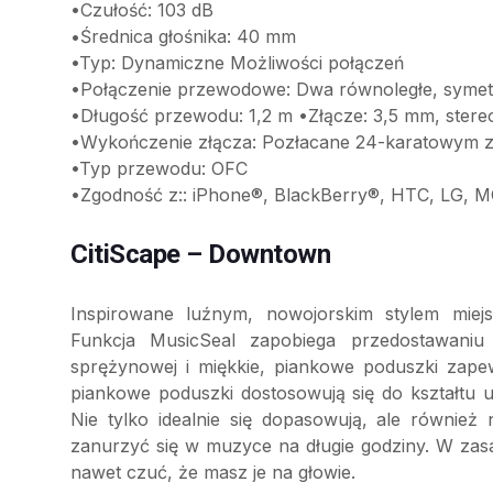
•Czułość: 103 dB
•Średnica głośnika: 40 mm
•Typ: Dynamiczne Możliwości połączeń
•Połączenie przewodowe: Dwa równoległe, syme
•Długość przewodu: 1,2 m •Złącze: 3,5 mm, stere
•Wykończenie złącza: Pozłacane 24-karatowym 
•Typ przewodu: OFC
•Zgodność z:: iPhone®, BlackBerry®, HTC, LG,
CitiScape – Downtown
Inspirowane luźnym, nowojorskim stylem miej
Funkcja MusicSeal zapobiega przedostawaniu 
sprężynowej i miękkie, piankowe poduszki zapew
piankowe poduszki dostosowują się do kształtu us
Nie tylko idealnie się dopasowują, ale również
zanurzyć się w muzyce na długie godziny. W zasa
nawet czuć, że masz je na głowie.