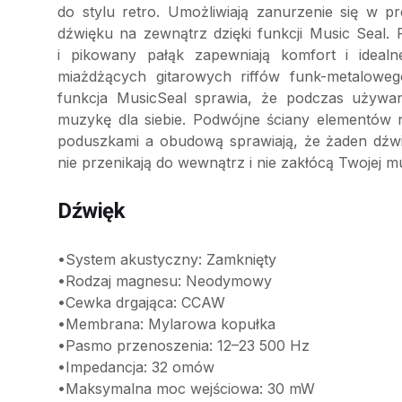
do stylu retro. Umożliwiają zanurzenie się w p
dźwięku na zewnątrz dzięki funkcji Music Seal.
i pikowany pałąk zapewniają komfort i idealn
miażdżących gitarowych riffów funk-metaloweg
funkcja MusicSeal sprawia, że podczas używa
muzykę dla siebie. Podwójne ściany elementów
poduszkami a obudową sprawiają, że żaden dźwię
nie przenikają do wewnątrz i nie zakłócą Twojej m
Dźwięk
•System akustyczny: Zamknięty
•Rodzaj magnesu: Neodymowy
•Cewka drgająca: CCAW
•Membrana: Mylarowa kopułka
•Pasmo przenoszenia: 12–23 500 Hz
•Impedancja: 32 omów
•Maksymalna moc wejściowa: 30 mW