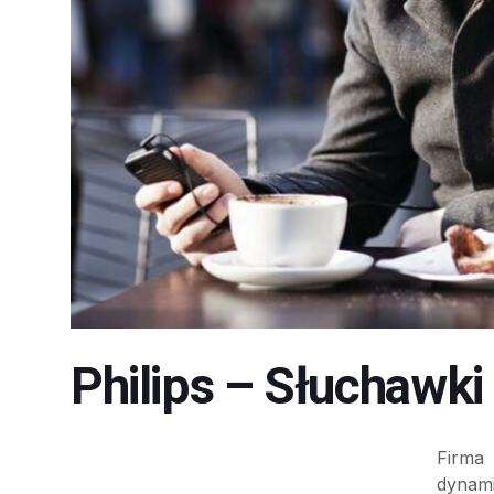
Philips – Słuchawki
Firma
dynami