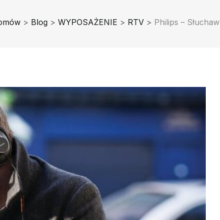
Domów
>
Blog
>
WYPOSAŻENIE
>
RTV
>
Philips – Słuchaw