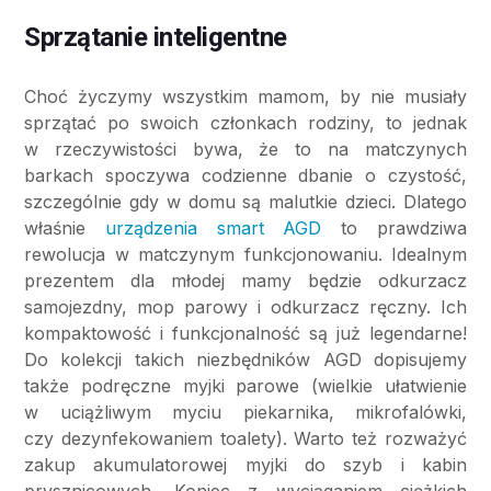
Sprzątanie inteligentne
Choć życzymy wszystkim mamom, by nie musiały
sprzątać po swoich członkach rodziny, to jednak
w rzeczywistości bywa, że to na matczynych
barkach spoczywa codzienne dbanie o czystość,
szczególnie gdy w domu są malutkie dzieci. Dlatego
właśnie
urządzenia smart AGD
to prawdziwa
rewolucja w matczynym funkcjonowaniu. Idealnym
prezentem dla młodej mamy będzie odkurzacz
samojezdny, mop parowy i odkurzacz ręczny. Ich
kompaktowość i funkcjonalność są już legendarne!
Do kolekcji takich niezbędników AGD dopisujemy
także podręczne myjki parowe (wielkie ułatwienie
w uciążliwym myciu piekarnika, mikrofalówki,
czy dezynfekowaniem toalety). Warto też rozważyć
zakup akumulatorowej myjki do szyb i kabin
prysznicowych. Koniec z wyciąganiem ciężkich