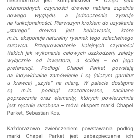
metamorfoza jest kompleksowa –
Dzięki serii
różnorodnych czynności drewno nabiera zupełnie
nowego wyglądu, a jednocześnie zyskuje
na funkcjonalności. Pierwszym krokiem do uzyskania
„starego” drewna jest heblowanie, które
m.in. eksponuje naturalny rysunek tego szlachetnego
surowca. Przeprowadzenie kolejnych czynności
(takich jak wykonanie celowych uszkodzeń) zależy
wyłącznie od inwestora, a ściślej – od jego
preferencji. Podłogi Chapel Parket powstają
na indywidualne zamówienie i są (niczym garnitur
u krawca) „szyte” na miarę. W palecie dostępne
są m.in. podłogi szczotkowane, nacinane
poprzecznie oraz elementy, których powierzchnia
jest ręcznie skrobana
– mówi ekspert marki Chapel
Parket, Sebastian Kos.
Każdorazowo zwieńczeniem powstawania podłóg
marki Chapel Parket jest zabezpieczenie ich