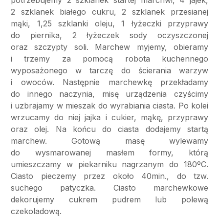
potrzebujemy 2 szklanek startej marchwi, 4 jajek,
2 szklanek białego cukru, 2 szklanek przesianej
mąki, 1,25 szklanki oleju, 1 łyżeczki przyprawy
do piernika, 2 łyżeczek sody oczyszczonej
oraz szczypty soli. Marchew myjemy, obieramy
i trzemy za pomocą robota kuchennego
wyposażonego w tarczę do ścierania warzyw
i owoców. Następnie marchewkę przekładamy
do innego naczynia, misę urządzenia czyścimy
i uzbrajamy w mieszak do wyrabiania ciasta. Po kolei
wrzucamy do niej jajka i cukier, mąkę, przyprawy
oraz olej. Na końcu do ciasta dodajemy startą
marchew. Gotową masę wylewamy
do wysmarowanej masłem formy, którą
umieszczamy w piekarniku nagrzanym do 180ºC.
Ciasto pieczemy przez około 40min., do tzw.
suchego patyczka. Ciasto marchewkowe
dekorujemy cukrem pudrem lub polewą
czekoladową.