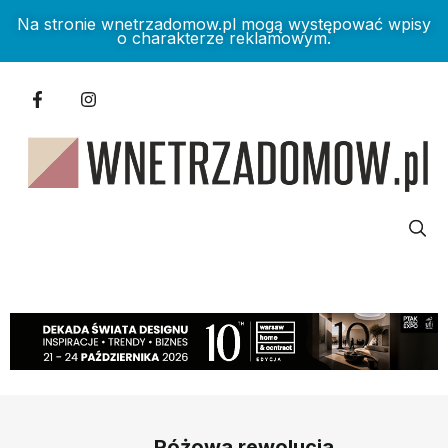
Na stronie wnetrzadomow.pl mogą występować wpisy
o charakterze reklamowym.
Różowa rewolucja