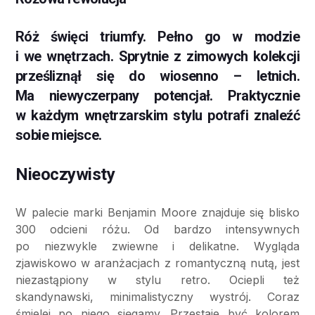
Róż święci triumfy. Pełno go w modzie
i we wnętrzach. Sprytnie z zimowych kolekcji
prześliznął się do wiosenno – letnich.
Ma niewyczerpany potencjał. Praktycznie
w każdym wnętrzarskim stylu potrafi znaleźć
sobie miejsce.
Nieoczywisty
W palecie marki Benjamin Moore znajduje się blisko
300 odcieni różu. Od bardzo intensywnych
po niezwykle zwiewne i delikatne. Wygląda
zjawiskowo w aranżacjach z romantyczną nutą, jest
niezastąpiony w stylu retro. Ociepli też
skandynawski, minimalistyczny wystrój. Coraz
śmielej po niego sięgamy. Przestaje być kolorem