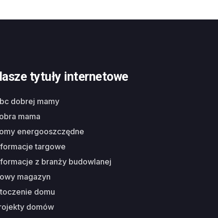
asze tytuły internetowe
abc dobrej mamy
dobra mama
domy energooszczędne
nformacje targowe
nformacje z branży budowlanej
nowy magazyn
otoczenie domu
projekty domów