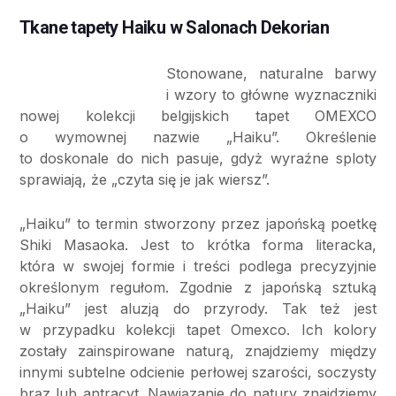
Tkane tapety Haiku w Salonach Dekorian
Stonowane, naturalne barwy
i wzory to główne wyznaczniki
nowej kolekcji belgijskich tapet OMEXCO
o wymownej nazwie „Haiku”. Określenie
to doskonale do nich pasuje, gdyż wyraźne sploty
sprawiają, że „czyta się je jak wiersz”.
„Haiku” to termin stworzony przez japońską poetkę
Shiki Masaoka. Jest to krótka forma literacka,
która w swojej formie i treści podlega precyzyjnie
określonym regułom. Zgodnie z japońską sztuką
„Haiku” jest aluzją do przyrody. Tak też jest
w przypadku kolekcji tapet Omexco. Ich kolory
zostały zainspirowane naturą, znajdziemy między
innymi subtelne odcienie perłowej szarości, soczysty
brąz lub antracyt. Nawiązanie do natury znajdziemy