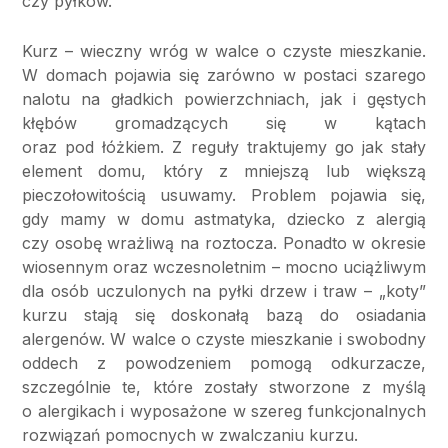
czy pyłków.
Kurz – wieczny wróg w walce o czyste mieszkanie.
W domach pojawia się zarówno w postaci szarego
nalotu na gładkich powierzchniach, jak i gęstych
kłębów gromadzących się w kątach
oraz pod łóżkiem. Z reguły traktujemy go jak stały
element domu, który z mniejszą lub większą
pieczołowitością usuwamy. Problem pojawia się,
gdy mamy w domu astmatyka, dziecko z alergią
czy osobę wrażliwą na roztocza. Ponadto w okresie
wiosennym oraz wczesnoletnim – mocno uciążliwym
dla osób uczulonych na pyłki drzew i traw – „koty”
kurzu stają się doskonałą bazą do osiadania
alergenów. W walce o czyste mieszkanie i swobodny
oddech z powodzeniem pomogą odkurzacze,
szczególnie te, które zostały stworzone z myślą
o alergikach i wyposażone w szereg funkcjonalnych
rozwiązań pomocnych w zwalczaniu kurzu.