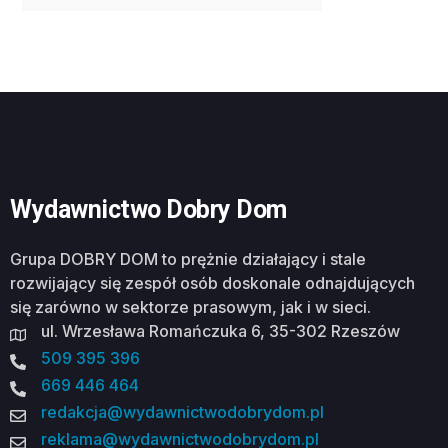
Wydawnictwo Dobry Dom
Grupa DOBRY DOM to prężnie działający i stale
rozwijający się zespół osób doskonale odnajdujących
się zarówno w sektorze prasowym, jak i w sieci.
ul. Wrzesława Romańczuka 6, 35-302 Rzeszów
509 395 396
669 446 464
redakcja@wydawnictwodobrydom.pl
reklama@wydawnictwodobrydom.pl