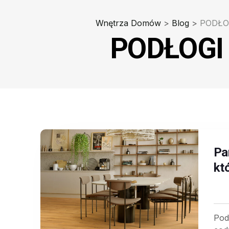
Wnętrza Domów
>
Blog
>
PODŁO
PODŁOGI
Pa
kt
Pod