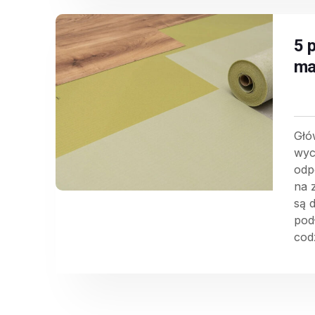
5 
ma
Głó
wyc
odp
na 
są 
pod
cod