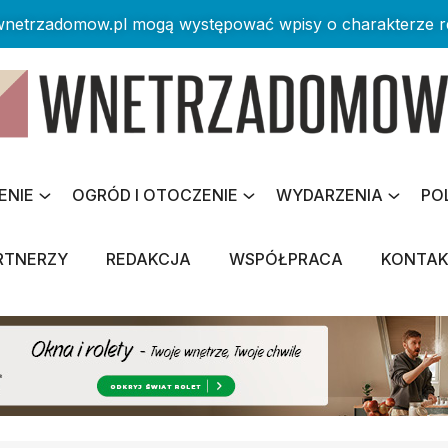
 wnetrzadomow.pl mogą występować wpisy o charakterze 
ENIE
OGRÓD I OTOCZENIE
WYDARZENIA
PO
RTNERZY
REDAKCJA
WSPÓŁPRACA
KONTA