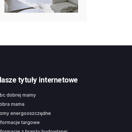
asze tytuły internetowe
abc dobrej mamy
dobra mama
domy energooszczędne
nformacje targowe
nformacje z branży budowlanej