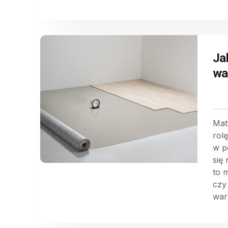
Ja
wa
Mat
rol
w p
się
to 
czy
war