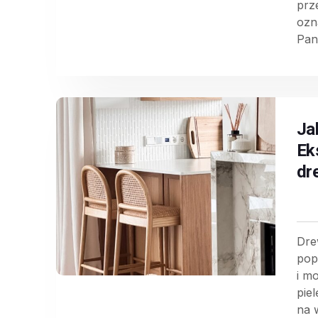
prz
ozn
Pan
Ja
Ek
dr
Dre
pop
i m
pie
na w