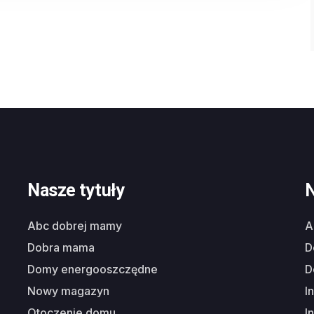
Nasze tytuły
N
abc dobrej mamy
dobra mama
domy energooszczędne
nowy magazyn
i
otoczenie domu
i