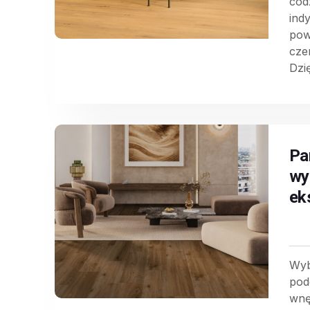
cod
indy
pow
cze
Dzi
Pa
wy
ek
Wyb
pod
wnę