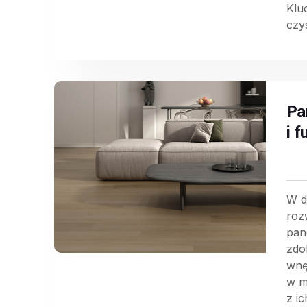
Klu
czy
Pa
i 
W d
roz
pan
zdo
wnę
w m
z ic