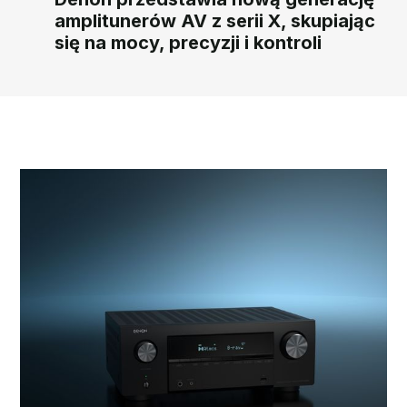
amplitunerów AV z serii X, skupiając
się na mocy, precyzji i kontroli