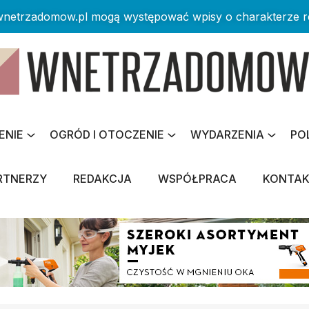
 wnetrzadomow.pl mogą występować wpisy o charakterze 
ENIE
OGRÓD I OTOCZENIE
WYDARZENIA
PO
RTNERZY
REDAKCJA
WSPÓŁPRACA
KONTA