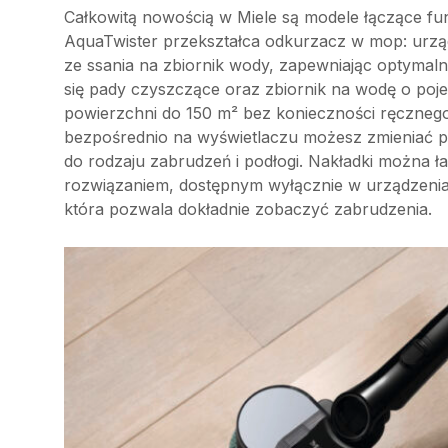
Całkowitą nowością w Miele są modele łączące fun
AquaTwister przekształca odkurzacz w mop: urząd
ze ssania na zbiornik wody, zapewniając optymaln
się pady czyszczące oraz zbiornik na wodę o poj
powierzchni do 150 m² bez konieczności ręczneg
bezpośrednio na wyświetlaczu możesz zmieniać 
do rodzaju zabrudzeń i podłogi. Nakładki można ł
rozwiązaniem, dostępnym wyłącznie w urządzeniach
która pozwala dokładnie zobaczyć zabrudzenia.