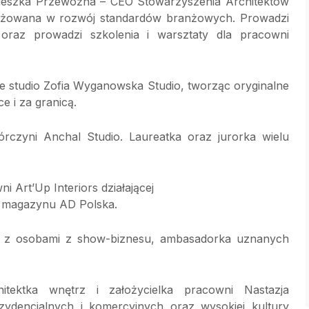
nieszka Przewoźna – CEO Stowarzyszenia Architektów
ngażowana w rozwój standardów branżowych. Prowadzi
 oraz prowadzi szkolenia i warsztaty dla pracowni
e studio Zofia Wyganowska Studio, tworząc oryginalne
e i za granicą.
órczyni Anchal Studio. Laureatka oraz jurorka wielu
ni Art’Up Interiors działającej
i magazynu AD Polska.
a z osobami z show-biznesu, ambasadorka uznanych
tektka wnętrz i założycielka pracowni Nastazja
ezydencjalnych i komercyjnych oraz wysokiej kultury