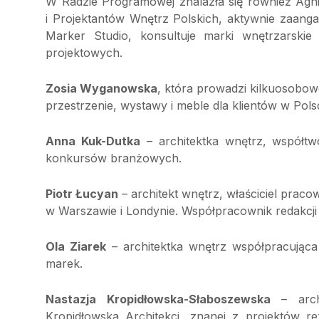
W Radzie Programowej znalazła się również Ag
i Projektantów Wnętrz Polskich, aktywnie zaa
Marker Studio, konsultuje marki wnętrzarskie
projektowych.
Zosia Wyganowska
, która prowadzi kilkuosobow
przestrzenie, wystawy i meble dla klientów w Polsc
Anna Kuk-Dutka
– architektka wnętrz, współtw
konkursów branżowych.
Piotr Łucyan
– architekt wnętrz, właściciel pracow
w Warszawie i Londynie. Współpracownik redakcj
Ola Ziarek
– architektka wnętrz współpracując
marek.
Nastazja Kropidłowska-Słaboszewska
– archi
Kropidłowska Architekci, znanej z projektów r