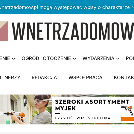
 wnetrzadomow.pl mogą występować wpisy o charakterze 
ENIE
OGRÓD I OTOCZENIE
WYDARZENIA
PO
RTNERZY
REDAKCJA
WSPÓŁPRACA
KONTA