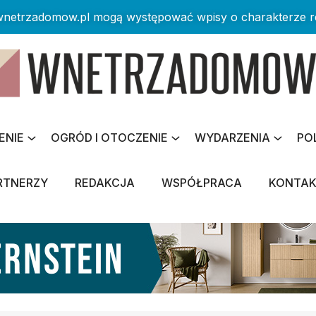
 wnetrzadomow.pl mogą występować wpisy o charakterze 
ENIE
OGRÓD I OTOCZENIE
WYDARZENIA
PO
RTNERZY
REDAKCJA
WSPÓŁPRACA
KONTA