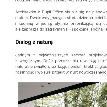
i codziennemu byciu razem, bez sztywnych podziałó
Architektka z Pupil Office skupiła się na planow
atutem. Dwukondygnacyjna strefa dzienna pełni f
i kuchnię w jedną, płynnie przenikającą się c
ale zaprasza do zatrzymania – spokojna, spójna i
Dialog z naturą
Jednym z najważniejszych założeń projektow
zewnętrznym. Duże przeszklenia otwierają stre
naturalne światło oraz kojącą zieleń. Efekt cią
roślinność i wpisuje projekt w nurt nowoczesneg