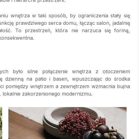
w i hierarchii przestrzeni.
aniu wnętrza w taki sposób, by ograniczenia stały się
unkcję prawdziwego serca domu, łącząc salon, jadalnię
ałość. To przestrzeń, która nie narzuca się formą,
 konsekwentna.
ych było silne połączenie wnętrza z otoczeniem
fę dzienną na patio i basen, wpuszczając do środka
głości pomiędzy wnętrzem a zewnętrzem wzmacnia bujna
o, lokalnie zakorzenionego modernizmu.