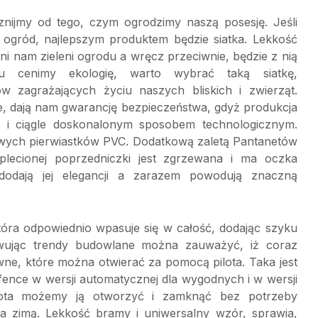
znijmy od tego, czym ogrodzimy naszą posesję. Jeśli
gród, najlepszym produktem będzie siatka. Lekkość
ni nam zieleni ogrodu a wręcz przeciwnie, będzie z nią
du cenimy ekologię, warto wybrać taką siatkę,
ów zagrażających życiu naszych bliskich i zwierząt.
ce, dają nam gwarancję bezpieczeństwa, gdyż produkcja
 i ciągle doskonalonym sposobem technologicznym.
wych pierwiastków PVC. Dodatkową zaletą Pantanetów
j plecionej poprzedniczki jest zgrzewana i ma oczka
dodają jej elegancji a zarazem powodują znaczną
óra odpowiednio wpasuje się w całość, dodając szyku
wując trendy budowlane można zauważyć, iż coraz
e, które można otwierać za pomocą pilota. Taka jest
nce w wersji automatycznej dla wygodnych i w wersji
ilota możemy ją otworzyć i zamknąć bez potrzeby
a zimą. Lekkość bramy i uniwersalny wzór, sprawia,