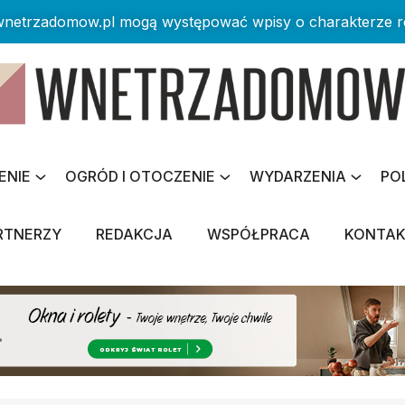
 wnetrzadomow.pl mogą występować wpisy o charakterze 
ENIE
OGRÓD I OTOCZENIE
WYDARZENIA
PO
RTNERZY
REDAKCJA
WSPÓŁPRACA
KONTA