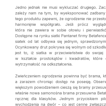
Jedno jednak nie musi wykluczać drugiego. Zac
zależy nam na tym, by wyeksponować zadbany o
tego produktu zapewni, że ogrodzenie nie przesło
harmonijnie współgrało. Jeśli prócz wyglą
która nie zawiera w sobie ołowiu i pierwiastk
Dostępne na rynku siatki Pantanet firmy Betafen
siatek od lat odbywa się jednym, sprawdzonym
Ocynkowany drut pokrywa się wolnym od szkodli
jest to, iż siatka w przeciwieństwie do swoje
w kształcie prostokątów i kwadratów, które 
wytrzymałość na odkształcenia.
Zwieńczeniem ogrodzenia powinna być brama, kt
a zarazem chroniąc dostęp na posesję. Obser
większym powodzeniem cieszą się bramy przesuwn
właśnie nowa samonośna brama przesuwna Betafe
ręcznej dla klasyków. Jednym przyciskiem p
wychodzenia na dwór – co jest cenne zwłaszcz