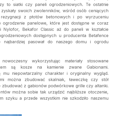
y to siatki czy paneli ogrodzeniowych. Te ostatnie
as zyskały swoich zwolenników, wśród osób ceniących
rezygnacji z płotów betonowych i po wyrzuceniu
łe ogrodzenie panelowe, które jest dostępne w coraz
 Nylofor, Bekafor Classic aż do paneli w kształcie
i ogrodzeniowych dostępnych u producenta Betafence
e najbardziej pasował do naszego domu i ogrodu
owoczesny wykorzystując materiały stosowane
item są kosze na kamienie zwane Gabionami.
mu niepowtarzalny charakter i oryginalny wygląd.
mi można zbudować skalniak, ławeczkę czy stół
 zbudować z gabionów podwórkowe grille czy altanki.
ntów można sobie tak urządzić najbliższe otoczenie,
nam szyku a przede wszystkim nie szkodziło naszemu