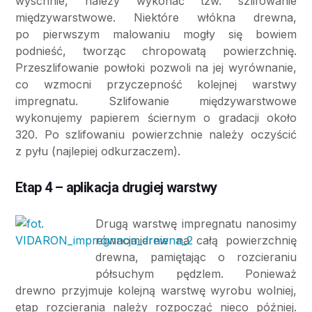
wyschnie, należy wykonać tzw. szlifowanie
międzywarstwowe. Niektóre włókna drewna,
po pierwszym malowaniu mogły się bowiem
podnieść, tworząc chropowatą powierzchnię.
Przeszlifowanie powłoki pozwoli na jej wyrównanie,
co wzmocni przyczepność kolejnej warstwy
impregnatu. Szlifowanie międzywarstwowe
wykonujemy papierem ściernym o gradacji około
320. Po szlifowaniu powierzchnie należy oczyścić
z pyłu (najlepiej odkurzaczem).
Etap 4 – aplikacja drugiej warstwy
Drugą warstwę impregnatu nanosimy
równomiernie na całą powierzchnię
drewna, pamiętając o rozcieraniu
półsuchym pędzlem. Ponieważ
drewno przyjmuje kolejną warstwę wyrobu wolniej,
etap rozcierania należy rozpocząć nieco później.