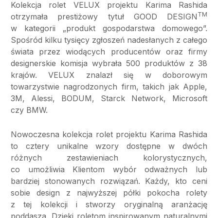
Kolekcja rolet VELUX projektu Karima Rashida
TM
otrzymała prestiżowy tytuł GOOD DESIGN
w kategorii „produkt gospodarstwa domowego”.
Spośród kilku tysięcy zgłoszeń nadesłanych z całego
świata przez wiodących producentów oraz firmy
designerskie komisja wybrała 500 produktów z 38
krajów. VELUX znalazł się w doborowym
towarzystwie nagrodzonych firm, takich jak Apple,
3M, Alessi, BODUM, Starck Network, Microsoft
czy BMW.
Nowoczesna kolekcja rolet projektu Karima Rashida
to cztery unikalne wzory dostępne w dwóch
różnych zestawieniach kolorystycznych,
co umożliwia Klientom wybór odważnych lub
bardziej stonowanych rozwiązań. Każdy, kto ceni
sobie design z najwyższej półki pokocha rolety
z tej kolekcji i stworzy oryginalną aranżację
poddasza. Dzięki roletom inspirowanym naturalnymi