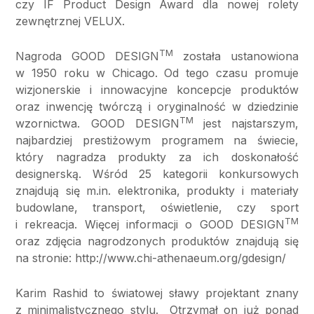
czy IF Product Design Award dla nowej rolety
zewnętrznej VELUX.
TM
Nagroda GOOD DESIGN
została ustanowiona
w 1950 roku w Chicago. Od tego czasu promuje
wizjonerskie i innowacyjne koncepcje produktów
oraz inwencję twórczą i oryginalność w dziedzinie
TM
wzornictwa. GOOD DESIGN
jest najstarszym,
najbardziej prestiżowym programem na świecie,
który nagradza produkty za ich doskonałość
designerską. Wśród 25 kategorii konkursowych
znajdują się m.in. elektronika, produkty i materiały
budowlane, transport, oświetlenie, czy sport
TM
i rekreacja. Więcej informacji o GOOD DESIGN
oraz zdjęcia nagrodzonych produktów znajdują się
na stronie: http://www.chi-athenaeum.org/gdesign/
Karim Rashid to światowej sławy projektant znany
z minimalistycznego stylu. Otrzymał on już ponad