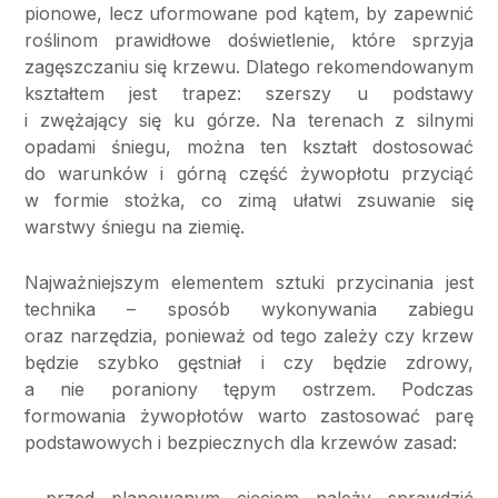
pionowe, lecz uformowane pod kątem, by zapewnić
roślinom prawidłowe doświetlenie, które sprzyja
zagęszczaniu się krzewu. Dlatego rekomendowanym
kształtem jest trapez: szerszy u podstawy
i zwężający się ku górze. Na terenach z silnymi
opadami śniegu, można ten kształt dostosować
do warunków i górną część żywopłotu przyciąć
w formie stożka, co zimą ułatwi zsuwanie się
warstwy śniegu na ziemię.
Najważniejszym elementem sztuki przycinania jest
technika – sposób wykonywania zabiegu
oraz narzędzia, ponieważ od tego zależy czy krzew
będzie szybko gęstniał i czy będzie zdrowy,
a nie poraniony tępym ostrzem. Podczas
formowania żywopłotów warto zastosować parę
podstawowych i bezpiecznych dla krzewów zasad:
przed planowanym cięciem należy sprawdzić