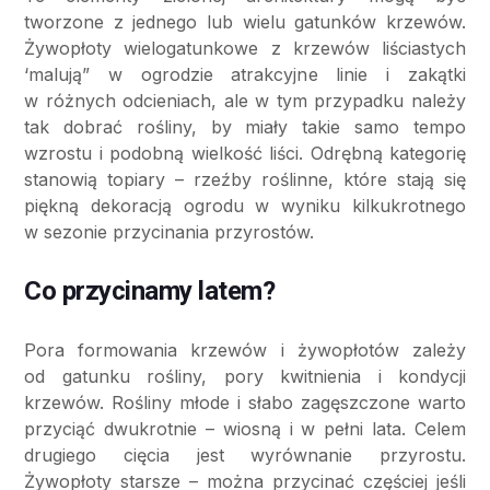
tworzone z jednego lub wielu gatunków krzewów.
Żywopłoty wielogatunkowe z krzewów liściastych
‘malują” w ogrodzie atrakcyjne linie i zakątki
w różnych odcieniach, ale w tym przypadku należy
tak dobrać rośliny, by miały takie samo tempo
wzrostu i podobną wielkość liści. Odrębną kategorię
stanowią topiary – rzeźby roślinne, które stają się
piękną dekoracją ogrodu w wyniku kilkukrotnego
w sezonie przycinania przyrostów.
Co przycinamy latem?
Pora formowania krzewów i żywopłotów zależy
od gatunku rośliny, pory kwitnienia i kondycji
krzewów. Rośliny młode i słabo zagęszczone warto
przyciąć dwukrotnie – wiosną i w pełni lata. Celem
drugiego cięcia jest wyrównanie przyrostu.
Żywopłoty starsze – można przycinać częściej jeśli