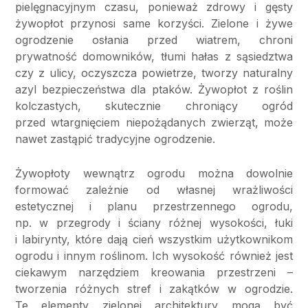
pielęgnacyjnym czasu, ponieważ zdrowy i gęsty
żywopłot przynosi same korzyści. Zielone i żywe
ogrodzenie osłania przed wiatrem, chroni
prywatność domowników, tłumi hałas z sąsiedztwa
czy z ulicy, oczyszcza powietrze, tworzy naturalny
azyl bezpieczeństwa dla ptaków. Żywopłot z roślin
kolczastych, skutecznie chroniący ogród
przed wtargnięciem niepożądanych zwierząt, może
nawet zastąpić tradycyjne ogrodzenie.
Żywopłoty wewnątrz ogrodu można dowolnie
formować zależnie od własnej wrażliwości
estetycznej i planu przestrzennego ogrodu,
np. w przegrody i ściany różnej wysokości, łuki
i labirynty, które dają cień wszystkim użytkownikom
ogrodu i innym roślinom. Ich wysokość również jest
ciekawym narzędziem kreowania przestrzeni –
tworzenia różnych stref i zakątków w ogrodzie.
Te elementy zielonej architektury mogą być