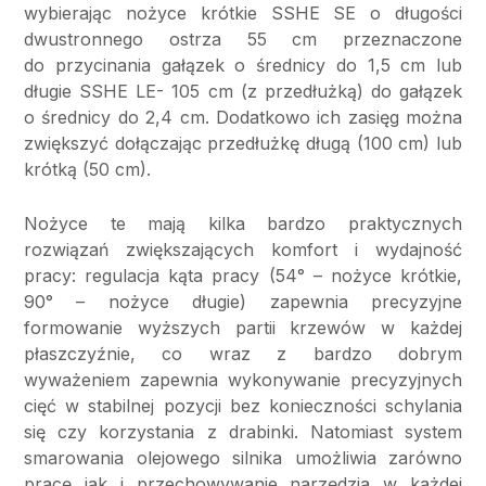
wybierając nożyce krótkie SSHE SE o długości
dwustronnego ostrza 55 cm przeznaczone
do przycinania gałązek o średnicy do 1,5 cm lub
długie SSHE LE- 105 cm (z przedłużką) do gałązek
o średnicy do 2,4 cm. Dodatkowo ich zasięg można
zwiększyć dołączając przedłużkę długą (100 cm) lub
krótką (50 cm).
Nożyce te mają kilka bardzo praktycznych
rozwiązań zwiększających komfort i wydajność
pracy: regulacja kąta pracy (54° – nożyce krótkie,
90° – nożyce długie) zapewnia precyzyjne
formowanie wyższych partii krzewów w każdej
płaszczyźnie, co wraz z bardzo dobrym
wyważeniem zapewnia wykonywanie precyzyjnych
cięć w stabilnej pozycji bez konieczności schylania
się czy korzystania z drabinki. Natomiast system
smarowania olejowego silnika umożliwia zarówno
pracę jak i przechowywanie narzędzia w każdej