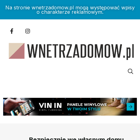
Na stronie wnetrzadomow.pl mogą występować wpisy
o charakterze reklamowym.
Bezpiecznie we własnym domu