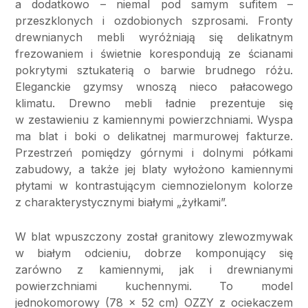
a dodatkowo – niemal pod samym sufitem –
przeszklonych i ozdobionych szprosami. Fronty
drewnianych mebli wyróżniają się delikatnym
frezowaniem i świetnie korespondują ze ścianami
pokrytymi sztukaterią o barwie brudnego różu.
Eleganckie gzymsy wnoszą nieco pałacowego
klimatu. Drewno mebli ładnie prezentuje się
w zestawieniu z kamiennymi powierzchniami. Wyspa
ma blat i boki o delikatnej marmurowej fakturze.
Przestrzeń pomiędzy górnymi i dolnymi półkami
zabudowy, a także jej blaty wyłożono kamiennymi
płytami w kontrastującym ciemnozielonym kolorze
z charakterystycznymi białymi „żyłkami”.
W blat wpuszczony został granitowy zlewozmywak
w białym odcieniu, dobrze komponujący się
zarówno z kamiennymi, jak i drewnianymi
powierzchniami kuchennymi. To model
jednokomorowy (78 x 52 cm) OZZY z ociekaczem