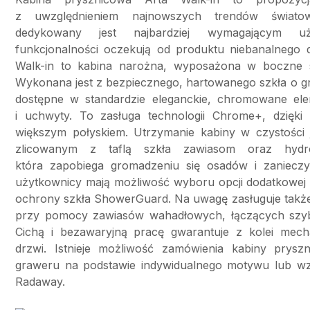
z uwzględnieniem najnowszych trendów świato
dedykowany jest najbardziej wymagającym u
funkcjonalności oczekują od produktu niebanalnego d
Walk-in to kabina narożna, wyposażona w boczne s
Wykonana jest z bezpiecznego, hartowanego szkła o g
dostępne w standardzie eleganckie, chromowane elem
i uchwyty. To zasługa technologii Chrome+, dzięki k
większym połyskiem. Utrzymanie kabiny w czystości j
zlicowanym z taflą szkła zawiasom oraz hydr
która zapobiega gromadzeniu się osadów i zanieczy
użytkownicy mają możliwość wyboru opcji dodatkowej w
ochrony szkła ShowerGuard. Na uwagę zasługuje takż
przy pomocy zawiasów wahadłowych, łączących szyb
Cichą i bezawaryjną pracę gwarantuje z kolei mec
drzwi. Istnieje możliwość zamówienia kabiny prys
graweru na podstawie indywidualnego motywu lub wz
Radaway.