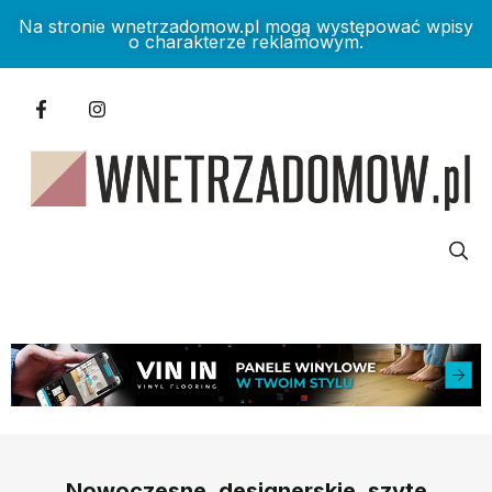
Na stronie wnetrzadomow.pl mogą występować wpisy
o charakterze reklamowym.
Nowoczesne, designerskie, szyte