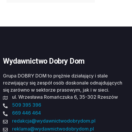
Wydawnictwo Dobry Dom
Grupa DOBRY DOM to prężnie działający i stale
rozwijający się zespół osób doskonale odnajdujących
się zarówno w sektorze prasowym, jak i w sieci.
ul. Wrzesława Romańczuka 6, 35-302 Rzeszów
509 395 396
669 446 464
redakcja@wydawnictwodobrydom.pl
reklama@wydawnictwodobrydom.pl