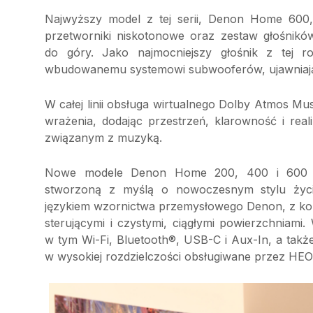
Najwyższy model z tej serii, Denon Home 600
przetworniki niskotonowe oraz zestaw głośnik
do góry. Jako najmocniejszy głośnik z tej ro
wbudowanemu systemowi subwooferów, ujawniając
W całej linii obsługa wirtualnego Dolby Atmos Mu
wrażenia, dodając przestrzeń, klarowność i rea
związanym z muzyką.
Nowe modele Denon Home 200, 400 i 600 mają
stworzoną z myślą o nowoczesnym stylu życi
językiem wzornictwa przemysłowego Denon, z kol
sterującymi i czystymi, ciągłymi powierzchniami.
w tym Wi-Fi, Bluetooth®, USB-C i Aux-In, a tak
w wysokiej rozdzielczości obsługiwane przez HEO