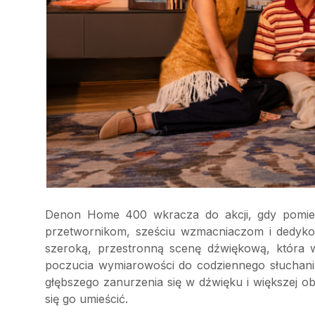
Denon Home 400 wkracza do akcji, gdy pomiesz
przetwornikom, sześciu wzmacniaczom i dedyk
szeroką, przestronną scenę dźwiękową, która w
poczucia wymiarowości do codziennego słuchania
głębszego zanurzenia się w dźwięku i większej ob
się go umieścić.