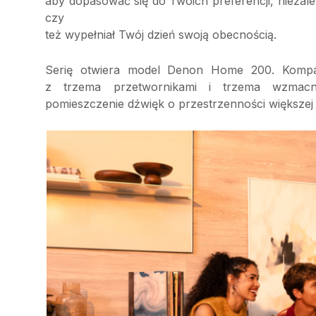
aby dopasować się do Twoich preferencji, niezależ
czy
też wypełniał Twój dzień swoją obecnością.
Serię otwiera model Denon Home 200. Kompakt
z trzema przetwornikami i trzema wzmacnia
pomieszczenie dźwięk o przestrzenności większej 