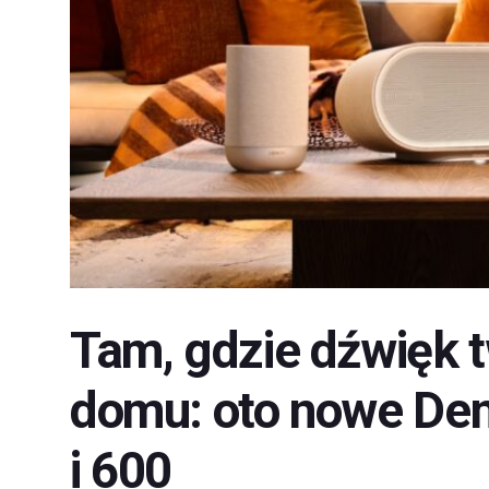
Tam, gdzie dźwięk 
domu: oto nowe De
i 600