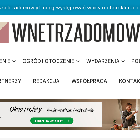
 wnetrzadomow.pl mogą występować wpisy o charakterze 
ENIE
OGRÓD I OTOCZENIE
WYDARZENIA
PO
RTNERZY
REDAKCJA
WSPÓŁPRACA
KONTA