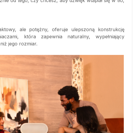
nie od tego, czy chcesz, aby dźwięk wtapiał się w tło,
owy, ale potężny, oferuje ulepszoną konstrukcję
czami, która zapewnia naturalny, wypełniający
niż jego rozmiar.