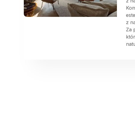
z n
Kom
est
z n
Za 
któ
natu