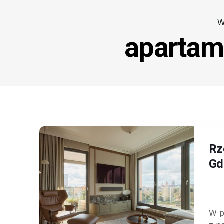
W
apartam
Rz
Gd
W p