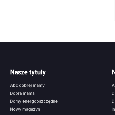
Nasze tytuły
N
abc dobrej mamy
dobra mama
domy energooszczędne
nowy magazyn
i