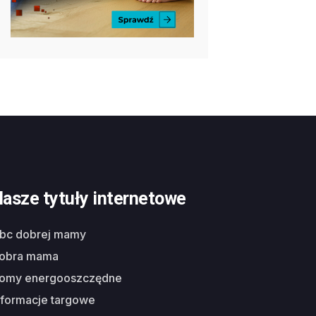
asze tytuły internetowe
abc dobrej mamy
dobra mama
domy energooszczędne
nformacje targowe