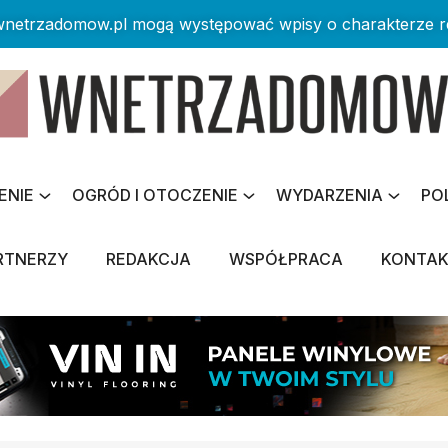
 wnetrzadomow.pl mogą występować wpisy o charakterze 
ENIE
OGRÓD I OTOCZENIE
WYDARZENIA
PO
RTNERZY
REDAKCJA
WSPÓŁPRACA
KONTA