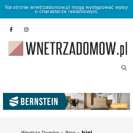
Na stronie wnetrzadomow.pl mogą występować wpisy
o charakterze reklamowym.
biel
Wnętrza Domów
>
Blog
>