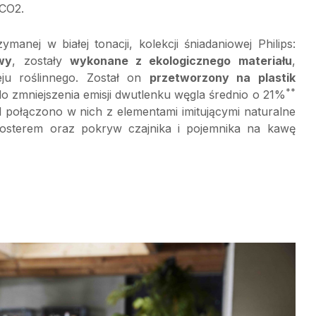
 CO2.
anej w białej tonacji, kolekcji śniadaniowej Philips:
wy
, zostały
wykonane z ekologicznego materiału
,
eju roślinnego. Został on
przetworzony na plastik
**
 do zmniejszenia emisji dwutlenku węgla średnio o 21%
l połączono w nich z elementami imitującymi naturalne
osterem oraz pokryw czajnika i pojemnika na kawę