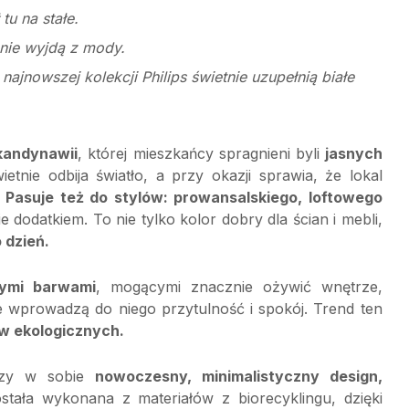
tu na stałe.
 nie wyjdą z mody.
najnowszej kolekcji Philips świetnie uzupełnią białe
kandynawii
, której mieszkańcy spragnieni byli
jasnych
ietnie odbija światło, a przy okazji sprawia, że lokal
.
Pasuje też do stylów: prowansalskiego, loftowego
dodatkiem. To nie tylko kolor dobry dla ścian i mebli,
 dzień.
rymi barwami
, mogącymi znacznie ożywić wnętrze,
re wprowadzą do niego przytulność i spokój. Trend ten
w ekologicznych.
zy w sobie
nowoczesny, minimalistyczny design,
ostała wykonana z materiałów z biorecyklingu, dzięki