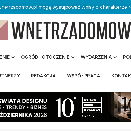
 wnetrzadomow.pl mogą występować wpisy o charakterze 
ENIE
OGRÓD I OTOCZENIE
WYDARZENIA
PO
RTNERZY
REDAKCJA
WSPÓŁPRACA
KONTA