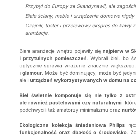
Przybył do Europy ze Skandynawii, ale zagościł 
Białe ściany, meble i urządzenia domowe nigdy
Czajnik, toster i przelewowy ekspres do kawy z 
aranżacje.
Białe aranżacje wnętrz pojawiły się
najpierw w S
i przytulnych pomieszczeń
. Wybrali biel, bo św
optycznie sprawia wrażenie znacznie większego
i glamour
. Może być dominujący, może być jedynie 
ale i
urządzeń wykorzystywanych w domu na co
Biel świetnie komponuje się nie tylko z ost
ale również pastelowymi czy naturalnymi
, któ
podchwycili też amatorzy minimalizmu oraz
nurtó
Ekologiczna kolekcja śniadaniowa Philips
łąc
funkcjonalność oraz dbałość o środowisko
. Z