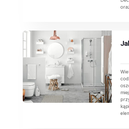
Dec
ora
Ja
Wie
cod
osz
mie
prz
kąp
elem