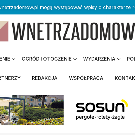
 wnetrzadomow.pl mogą występować wpisy o charakterze 
ENIE
OGRÓD I OTOCZENIE
WYDARZENIA
PO
RTNERZY
REDAKCJA
WSPÓŁPRACA
KONTA