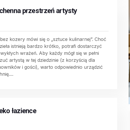
chenna przestrzeń artysty
 bez kozery mówi się o „sztuce kulinarnej”. Choć
dzieła istnieją bardzo krótko, potrafi dostarczyć
zwykłych wrażeń. Aby każdy mógł się w pełni
uć artystą w tej dziedzinie (z korzyścią dla
owników i gości), warto odpowiednio urządzić
nię....
eko łazience