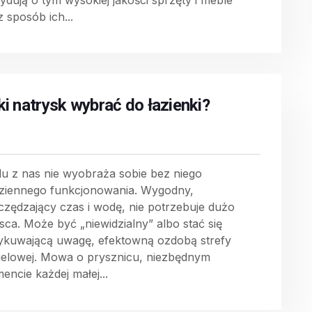
ydują o tym wysokiej jakości sprzęty i meble
z sposób ich...
ki natrysk wybrać do łazienki?
lu z nas nie wyobraża sobie bez niego
ziennego funkcjonowania. Wygodny,
czędzający czas i wodę, nie potrzebuje dużo
jsca. Może być „niewidzialny” albo stać się
ykuwającą uwagę, efektowną ozdobą strefy
ielowej. Mowa o prysznicu, niezbędnym
encie każdej małej...