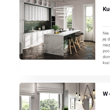
Ku
Nie
jej 
nie
pocz
dom
kuch
W 