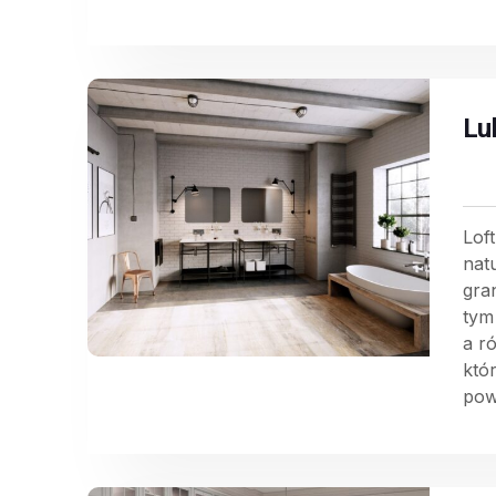
Lu
Lof
nat
gra
tym
a r
któ
pow