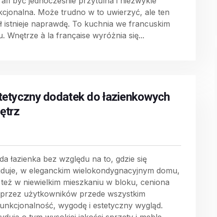
rafi być jednocześnie przytulna i niezwykle
kcjonalna. Może trudno w to uwierzyć, ale ten
ał istnieje naprawdę. To kuchnia we francuskim
u. Wnętrze à la française wyróżnia się...
tetyczny dodatek do łazienkowych
ętrz
da łazienka bez względu na to, gdzie się
jduje, w eleganckim wielokondygnacyjnym domu,
 też w niewielkim mieszkaniu w bloku, ceniona
t przez użytkowników przede wszystkim
funkcjonalność, wygodę i estetyczny wygląd.