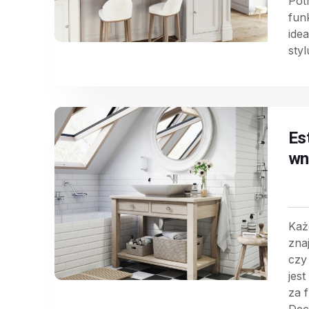
Pot
fun
ide
styl
Es
wn
Każ
zna
czy
jes
za 