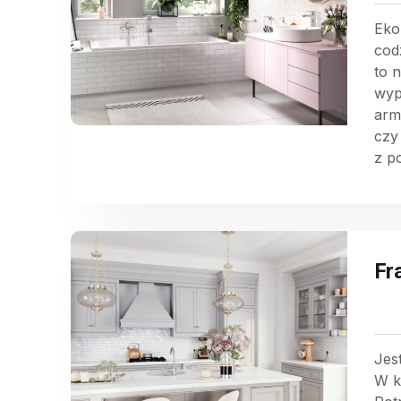
Eko
cod
to 
wyp
arm
czy
z p
Fr
Jes
W k