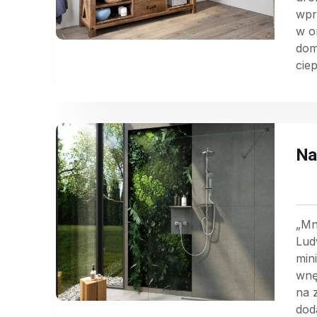
wpr
w o
dom
ciep
Na
„Mn
Lud
min
wnę
na 
dod