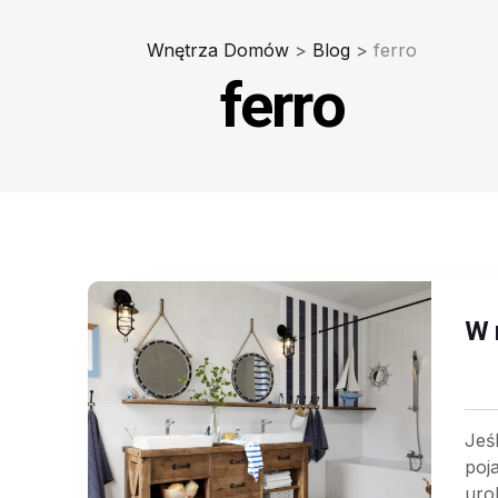
Wnętrza Domów
>
Blog
>
ferro
ferro
W 
Jeś
poj
uro