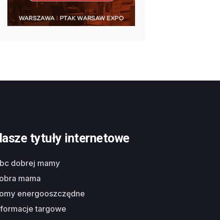
asze tytuły internetowe
abc dobrej mamy
dobra mama
domy energooszczędne
nformacje targowe