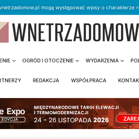
 wnetrzadomow.pl mogą występować wpisy o charakterze 
ENIE
OGRÓD I OTOCZENIE
WYDARZENIA
PO
RTNERZY
REDAKCJA
WSPÓŁPRACA
KONTA