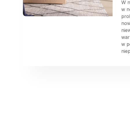
W n
w n
pro
now
nie
war
w p
nie