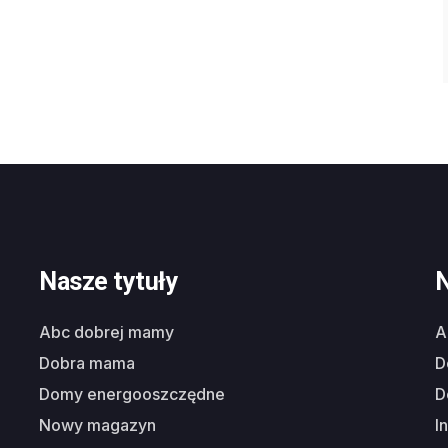
Nasze tytuły
N
abc dobrej mamy
dobra mama
domy energooszczędne
nowy magazyn
i