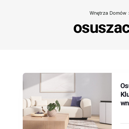
Wnętrza Domów
osuszac
Os
Kl
wn