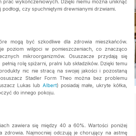
h prac wykończeniowych. Dzięki niemu można uniknąć
podłogi, czy spuchniętymi drewnianymi drzwiami.
tóre mogą być szkodliwe dla zdrowia mieszkańców.
e poziom wilgoci w pomieszczeniach, co znacząco
iecznych mikroorganizmów. Osuszacze przydają się
łnią rolę spiżarni, pralni lub składzików. Dzięki temu
dukty nic nie stracą na swojej jakości i pozostaną
jak osuszacz Stadler Form Theo można bez problemu
suszacz Lukas lub
Albert
) posiadaj małe, ukryte kółka,
oczyć do innego pokoju.
iach zawiera się między 40 a 60%. Wartości poniżej
a zdrowia. Najmocniej odczują je chorujący na astmę