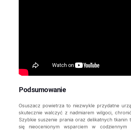
Podsumowanie
Osuszacz powietrza to niezwykle przydatne ur
skutecznie walczyć z nadmiarem wilgoci, chron
Szybkie suszenie prania oraz delikatnych tkanin 
się nieocenionym wsparciem w codziennym ż