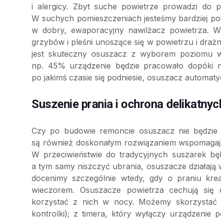
i alergicy. Zbyt suche powietrze prowadzi do p
W suchych pomieszczeniach jesteśmy bardziej pod
w dobry, ewaporacyjny nawilżacz powietrza. W
grzybów i pleśni unoszące się w powietrzu i dra
jest skuteczny osuszacz z wyborem poziomu wi
np. 45% urządzenie będzie pracowało dopóki ni
po jakimś czasie się podniesie, osuszacz automat
Suszenie prania i ochrona delikatnyc
Czy po budowie remoncie osuszacz nie będzie 
są również doskonałym rozwiązaniem wspomagając
W przeciwieństwie do tradycyjnych suszarek b
a tym samy niszczyć ubrania, osuszacze działają 
docenimy szczególnie wtedy, gdy o praniu kre
wieczorem. Osuszacze powietrza cechują się
korzystać z nich w nocy. Możemy skorzystać 
kontrolki); z timera, który wyłączy urządzenie