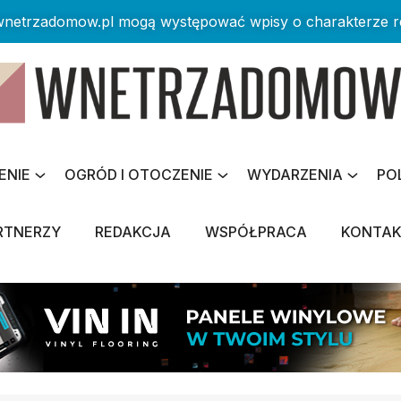
 wnetrzadomow.pl mogą występować wpisy o charakterze 
ENIE
OGRÓD I OTOCZENIE
WYDARZENIA
PO
RTNERZY
REDAKCJA
WSPÓŁPRACA
KONTA