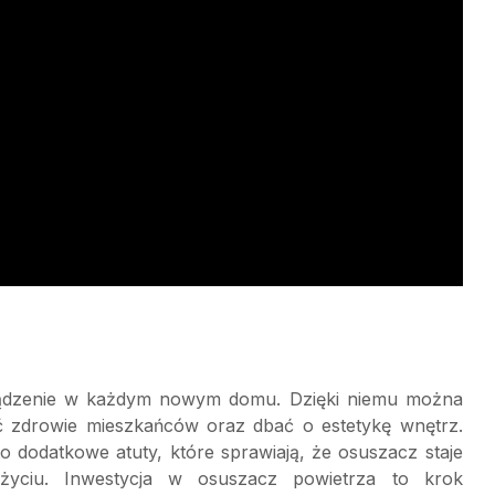
ządzenie w każdym nowym domu. Dzięki niemu można
ić zdrowie mieszkańców oraz dbać o estetykę wnętrz.
to dodatkowe atuty, które sprawiają, że osuszacz staje
yciu. Inwestycja w osuszacz powietrza to krok