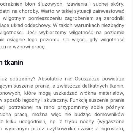
odrażnień błon śluzowych, łzawienia i suchej skóry.
atni na choroby. Warto w takiej sytuacji zainwestować
 wilgotnym pomieszczeniu zagrożeniem są zarodniki
żniące układ oddechowy. W takich warunkach niezbędny
lgotności. Jeśli wybierzemy wilgotność na poziomie
e osiągnie tego poziomu. Co więcej, gdy wilgotność
ycznie wznowi pracę.
h tkanin
już potrzebny? Absolutnie nie! Osuszacze powietrza
ym suszenia prania, a zwłaszcza delikatnych tkanin.
ębnowych, które mogą uszkadzać włókna materiałów,
w sposób łagodny i skuteczny. Funkcję suszenia prania
acji potrzebnej na rano przypomnimy sobie późnym
 cichą pracą, można więc nie budząc domowników
z kilku udogodnień, np. z trybu nocny (wygaszone
 po wybranym przez użytkownika czasie; z higrostatu,