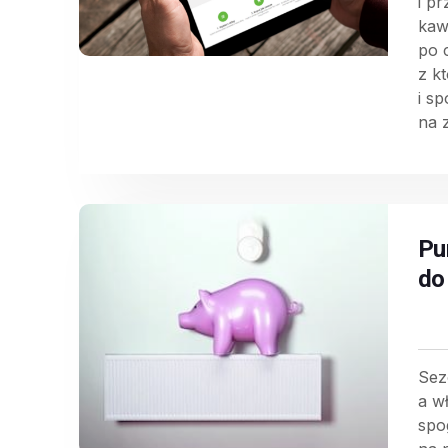
i p
kaw
po 
z k
i s
na 
Pu
do
Sez
a w
spog