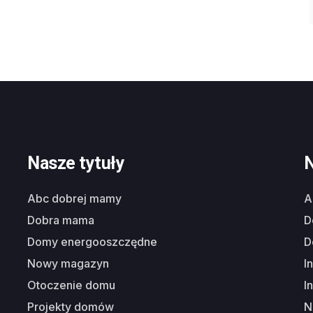
Nasze tytuły
N
abc dobrej mamy
dobra mama
domy energooszczędne
nowy magazyn
i
otoczenie domu
i
projekty domów