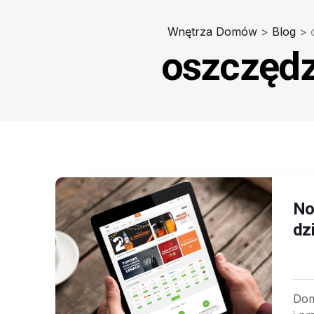
Wnętrza Domów
>
Blog
>
oszczędz
No
dz
Dom