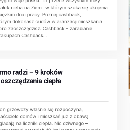
rzygotowuje posiłki. To przede wszystkim mały
ałek nieba na Ziemi, w którym szuka się ukojenia
ciężkim dniu pracy. Poznaj cashback,
tórym dokonasz cudów w aranżacji mieszkania
poro zaoszczędzisz. Cashback – zarabianie
zakupach Cashback...
rmo radzi – 9 kroków
 oszczędzania ciepła
on grzewczy właśnie się rozpoczyna,
łaściciele domów i mieszkań już z obawą
lądają na liczniki ciepła. Nic dziwnego –