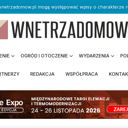
 wnetrzadomow.pl mogą występować wpisy o charakterze 
ENIE
OGRÓD I OTOCZENIE
WYDARZENIA
PO
RTNERZY
REDAKCJA
WSPÓŁPRACA
KONTA