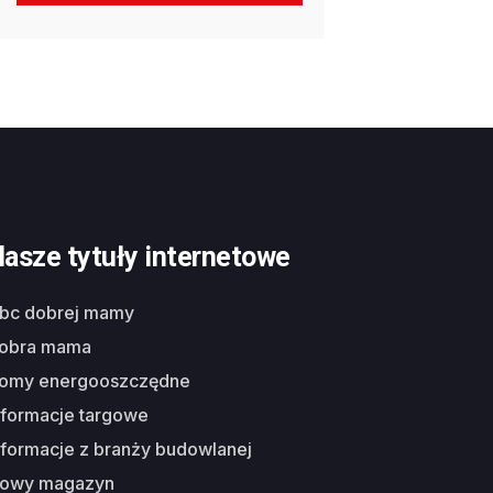
asze tytuły internetowe
abc dobrej mamy
dobra mama
domy energooszczędne
nformacje targowe
nformacje z branży budowlanej
nowy magazyn