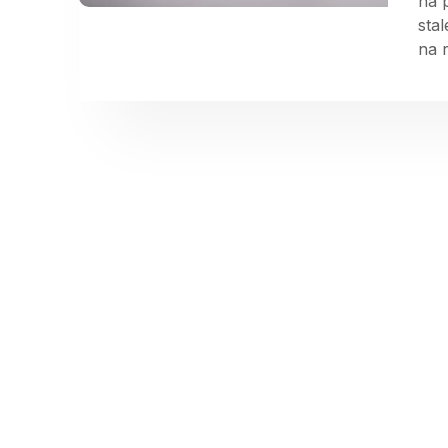
na 
sta
na r