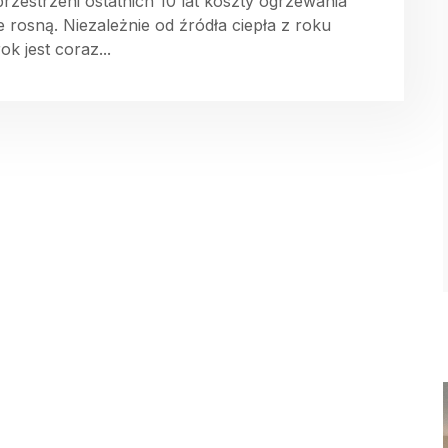
przestrzeni ostatnich 10 lat koszty ogrzewania
le rosną. Niezależnie od źródła ciepła z roku
ok jest coraz...