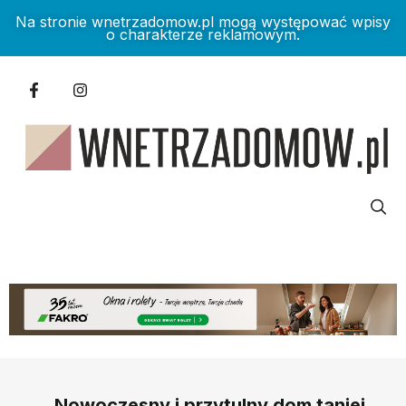
Na stronie wnetrzadomow.pl mogą występować wpisy
o charakterze reklamowym.
Nowoczesny i przytulny dom taniej