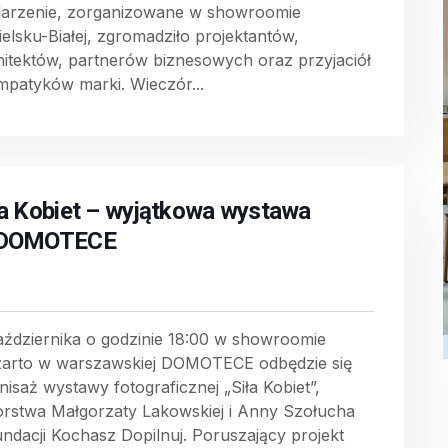
arzenie, zorganizowane w showroomie
ielsku-Białej, zgromadziło projektantów,
hitektów, partnerów biznesowych oraz przyjaciół
ympatyków marki. Wieczór...
ła Kobiet – wyjątkowa wystawa
DOMOTECE
aździernika o godzinie 18:00 w showroomie
zarto w warszawskiej DOMOTECE odbędzie się
nisaż wystawy fotograficznej „Siła Kobiet”,
orstwa Małgorzaty Lakowskiej i Anny Szołucha
undacji Kochasz Dopilnuj. Poruszający projekt