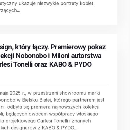
ystyczny ukazuje niezwykłe portrety kobiet
rzących...
sign, który łączy. Premierowy pokaz
lekcji Nobonobo i Miloni autorstwa
rlesi Tonelli oraz KABO & PYDO
maja 2025 r., w przestrzeni showroomu marki
onobo w Bielsku-Białej, którego partnerem jest
oni, odbyła się premiera najnowszych kolekcji
li, będących owocem współpracy włoskiego
dia projektowego Carlesi Tonelli i znanych
skich designerów z KABO & PYDO....