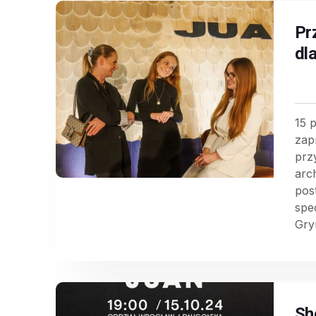
Pr
dla
15 
zap
prz
arc
pos
spe
Gry
Sh