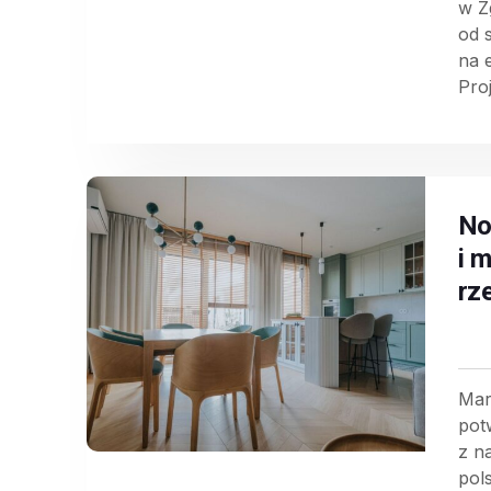
w Z
od 
na 
Pro
Nob
i m
rz
Mar
pot
z n
pol