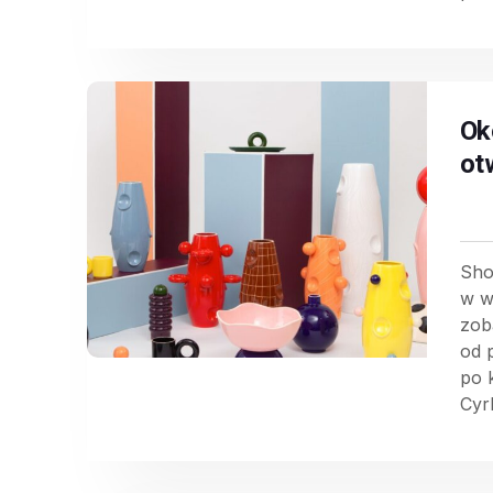
Ok
ot
Sho
w w
zob
od 
po 
Cyr