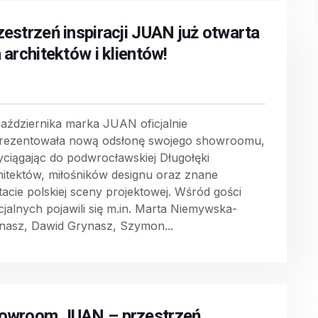
zestrzeń inspiracji JUAN już otwarta
 architektów i klientów!
października marka JUAN oficjalnie
rezentowała nową odsłonę swojego showroomu,
yciągając do podwrocławskiej Długołęki
hitektów, miłośników designu oraz znane
tacie polskiej sceny projektowej. Wśród gości
cjalnych pojawili się m.in. Marta Niemywska-
nasz, Dawid Grynasz, Szymon...
owroom JUAN – przestrzeń