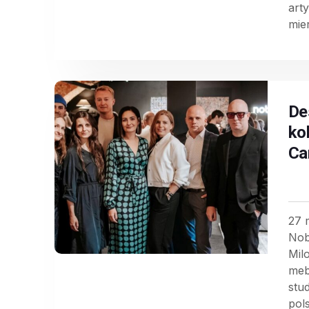
art
mie
De
ko
Ca
27 
Nob
Mil
meb
stu
pol