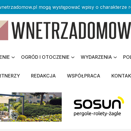
 wnetrzadomow.pl mogą występować wpisy o charakterze 
ENIE
OGRÓD I OTOCZENIE
WYDARZENIA
PO
RTNERZY
REDAKCJA
WSPÓŁPRACA
KONTA