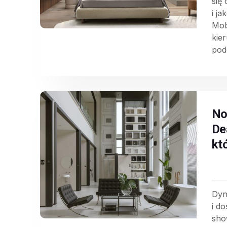
się
i j
Mob
kie
pode
No
De
kt
Dyn
i d
sho