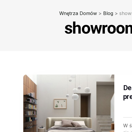
Wnętrza Domów
>
Blog
>
show
showroo
Des
pr
W ś