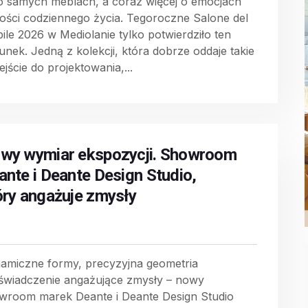
 o samych meblach, a coraz więcej o emocjach
akości codziennego życia. Tegoroczne Salone del
ile 2026 w Mediolanie tylko potwierdziło ten
runek. Jedną z kolekcji, która dobrze oddaje takie
jście do projektowania,...
wy wymiar ekspozycji. Showroom
ante i Deante Design Studio,
óry angażuje zmysły
amiczne formy, precyzyjna geometria
oświadczenie angażujące zmysły – nowy
wroom marek Deante i Deante Design Studio