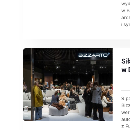
wyd
w B
arc
i s
Si
w 
9 p
Biz
wer
aut
z F