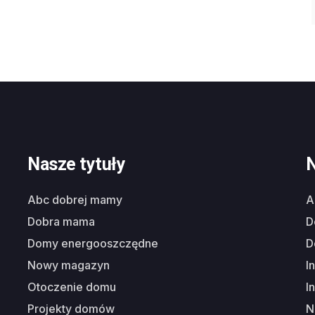
Nasze tytuły
N
abc dobrej mamy
dobra mama
domy energooszczędne
nowy magazyn
i
otoczenie domu
i
projekty domów