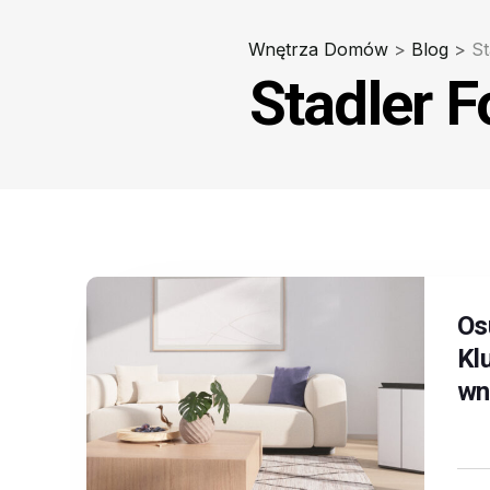
Wnętrza Domów
>
Blog
>
St
Stadler 
Os
Kl
wn