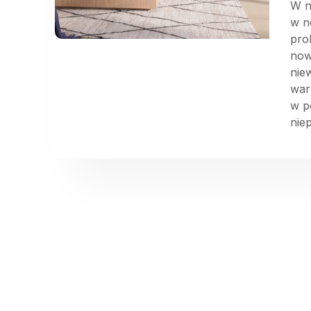
W n
w n
pro
now
nie
war
w p
nie