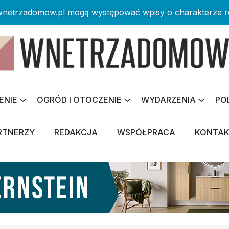
 wnetrzadomow.pl mogą występować wpisy o charakterze 
ENIE
OGRÓD I OTOCZENIE
WYDARZENIA
PO
RTNERZY
REDAKCJA
WSPÓŁPRACA
KONTA