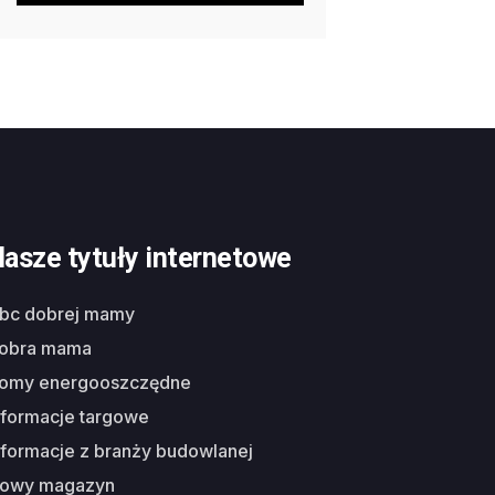
asze tytuły internetowe
abc dobrej mamy
dobra mama
domy energooszczędne
nformacje targowe
nformacje z branży budowlanej
nowy magazyn