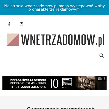
Na stronie wnetrzadomow.pl mogą występować wpisy
o charakterze reklamowym.
Czarna magia we wnętrzach