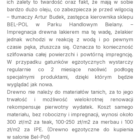
ich zalety to twardość oraz fakt, że mają w sobie
bardzo dużo oleju, co zabezpiecza je przed wilgocią
– tłumaczy Artur Budek, zastępca kierownika sklepu
BEL-POL w Parku Handlowym Bielany. –
Impregnacja drewna lakierem ma tę wadę, żelakier
jednak wchodzi w reakcję z wodą i po pewnym
czasie pęka, złuszcza się. Oznacza to konieczność
szlifowania całej powierzchi i powtórną impregncję.
W przypadku gatunków egzotycznych wystarczy
regularnie co 2 miesiące naoliwić podłogę
specjalnymi produktami, dzięki którym będzie
wyglądać jak nowa.
Drewno nie należy do materiałów tanich, za to jego
trwałość i możliwość wielokrotnej renowacji
rekompensuje pierwotny wydatek. Koszt samego
materiału, bez robocizny i impregnacji, wynosi około
300 zł/m2 za teak, 100-250 zł/m2 za merbau i 100
zł/m2 za IPE. (Drewno egzotyczne do kupienia
w salonie Bel-Pol)