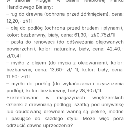
w salonie Flügger w Galerii Meblowej Parku
Handlowego Bielany:
– ług do drewna (ochrona przed żółknięciem), cena:
12,20,- zł/1l
– olej do podłóg (ochrona przed brudem i płynami),
kolor: bezbarwny, biały, cena: 61,30,- zł/0,75zł/1l
– pasta do renowacji (do odświeżania olejowanych
powierzchni), kolor: naturalny, biały, cena: 42,40,-
zł/0,4l
– mydło z olejem (do mycia z olejowaniem), kolor:
bezbarwny, cena: 13,60- zł/ 1l, kolor: biały, cena:
11,50- zł/1l
– mydło do podłóg (do wykańczania i czyszczenia
podłóg), kolor: bezbarwny, biały 28,90zł/1l.
Prezentowane w magazynach wnętrzarskich
łazienki z drewnianą podłogą, szafką pod umywalkę
lub obudowaną drewnem wanną są piękne, modne
i pasujące do każdego stylu. Może więc pora
odrzucić dawne uprzedzenia?