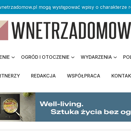
 wnetrzadomow.pl mogą występować wpisy o charakterze 
ENIE
OGRÓD I OTOCZENIE
WYDARZENIA
PO
RTNERZY
REDAKCJA
WSPÓŁPRACA
KONTA