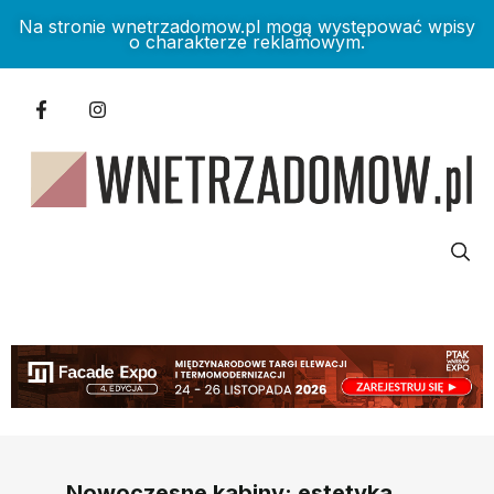
Na stronie wnetrzadomow.pl mogą występować wpisy
o charakterze reklamowym.
Nowoczesne kabiny: estetyka