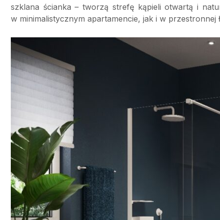
szklana ścianka – tworzą strefę kąpieli otwartą i nat
w minimalistycznym apartamencie, jak i w przestronnej