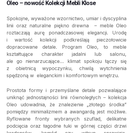
Oleo – nowość Kolekcji Mebli Klose
Spokojne, wyważone wzornictwo, umiar i dyscyplina
linii oraz naturalne piękno drewna – meble Oleo
roztaczają aurę ponadczasowej elegancji. Urodę
i wartość kolekcji podkreślają pieczołowicie
dopracowane detale. Program Oleo, to meble
kształtujące charakter jadalni lub salonu,
ale go nienarzucające… klimat spokoju łączy się
z obietnicą wypoczynku, chwilą wytchnienia
spędzoną w eleganckim i komfortowym wnętrzu.
Prostota formy i przemyślane detale pozwalające
uniknąć jednostajności linii równoległych – kolekcja
Oleo udowadnia, że znalezienie „złotego środka”
pomiędzy minimalizmem a awangardą jest możliwe.
Ryflowane fronty wybranych szuflad, delikatne
podcięcia oraz łagodne łuki w górnej części drzwi