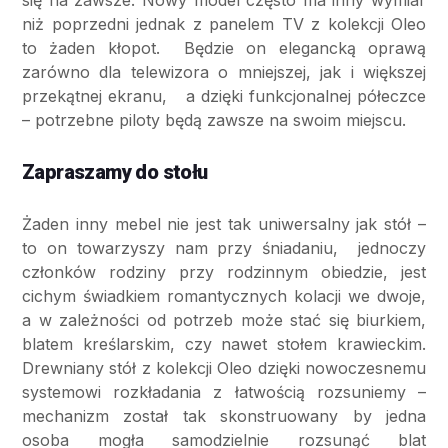
się na zawsze. Nowy model często ma inny wymiar
niż poprzedni jednak z panelem TV z kolekcji Oleo
to żaden kłopot. Będzie on elegancką oprawą
zarówno dla telewizora o mniejszej, jak i większej
przekątnej ekranu, a dzięki funkcjonalnej półeczce
– potrzebne piloty będą zawsze na swoim miejscu.
Zapraszamy do stołu
Żaden inny mebel nie jest tak uniwersalny jak stół –
to on towarzyszy nam przy śniadaniu, jednoczy
członków rodziny przy rodzinnym obiedzie, jest
cichym świadkiem romantycznych kolacji we dwoje,
a w zależności od potrzeb może stać się biurkiem,
blatem kreślarskim, czy nawet stołem krawieckim.
Drewniany stół z kolekcji Oleo dzięki nowoczesnemu
systemowi rozkładania z łatwością rozsuniemy –
mechanizm został tak skonstruowany by jedna
osoba mogła samodzielnie rozsunąć blat