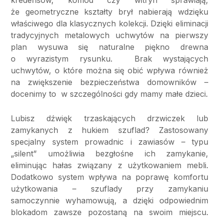
kredensów, komód czy witryn sprawiają,
że geometryczne kształty brył nabierają wdzięku
właściwego dla klasycznych kolekcji. Dzięki eliminacji
tradycyjnych metalowych uchwytów na pierwszy
plan wysuwa się naturalne piękno drewna
o wyrazistym rysunku. Brak wystających
uchwytów, o które można się obić wpływa również
na zwiększenie bezpieczeństwa domowników –
docenimy to w szczególności gdy mamy małe dzieci.
Lubisz dźwięk trzaskających drzwiczek lub
zamykanych z hukiem szuflad? Zastosowany
specjalny system prowadnic i zawiasów – typu
„silent” umożliwia bezgłośne ich zamykanie,
eliminując hałas związany z użytkowaniem mebli.
Dodatkowo system wpływa na poprawę komfortu
użytkowania – szuflady przy zamykaniu
samoczynnie wyhamowują, a dzięki odpowiednim
blokadom zawsze pozostaną na swoim miejscu.