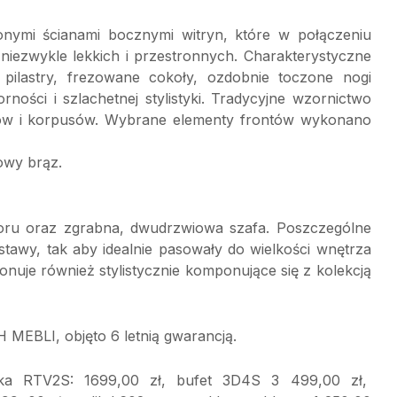
nymi ścianami bocznymi witryn, które w połączeniu
niezwykle lekkich i przestronnych. Charakterystyczne
e pilastry, frezowane cokoły, ozdobnie toczone nogi
ści i szlachetnej stylistyki. Tradycyjne wzornictwo
ów i korpusów. Wybrane elementy frontów wykonano
owy brąz.
yboru oraz zgrabna, dwudrzwiowa szafa. Poszczególne
awy, tak aby idealnie pasowały do wielkości wnętrza
nuje również stylistycznie komponujące się z kolekcją
MEBLI, objęto 6 letnią gwarancją.
ka RTV2S: 1699,00 zł, bufet 3D4S 3 499,00 zł,