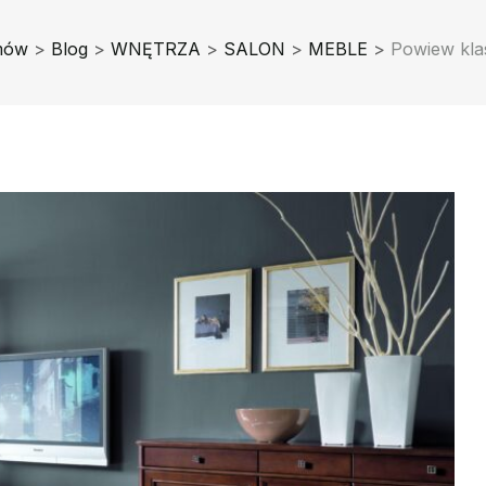
mów
>
Blog
>
WNĘTRZA
>
SALON
>
MEBLE
>
Powiew klas