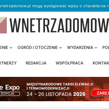
 wnetrzadomow.pl mogą występować wpisy o charakterze 
ENIE
OGRÓD I OTOCZENIE
WYDARZENIA
PO
RTNERZY
REDAKCJA
WSPÓŁPRACA
KONTA