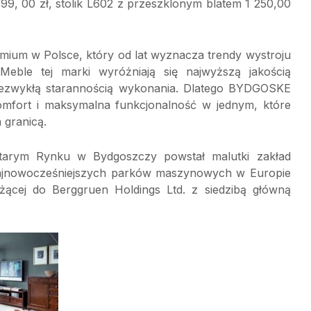
99, 00 zł, stolik L602 z przeszklonym blatem 1 250,00
mium w Polsce, który od lat wyznacza trendy wystroju
eble tej marki wyróżniają się najwyższą jakością
niezwykłą starannością wykonania. Dlatego BYDGOSKE
komfort i maksymalna funkcjonalność w jednym, które
 granicą.
Starym Rynku w Bydgoszczy powstał malutki zakład
 najnowocześniejszych parków maszynowych w Europie
żącej do Berggruen Holdings Ltd. z siedzibą główną