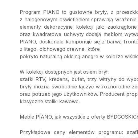
Program PIANO to gustowne bryły, z przeszklo
z halogenowym oświetleniem sprawiają wrażenie 
elementy dekoracyjne kolekcji jak: zaokrąglon
oraz kwadratowe uchwyty dodają meblom wytworno
PIANO, doskonale komponuje się z barwą front
z litego, olchowego drewna, które
pokryto naturalną okleiną anegre w kolorze wiśni
W kolekcji dostępnych jest osiem brył:
szafki RTV, kredens, bufet, trzy witryny do w
bryły można swobodnie łączyć w różnorodne zest
oraz potrzeb jego użytkowników. Producent propo
klasyczne stoliki kawowe.
Meble PIANO, jak wszystkie z oferty BYDGOSKICH 
Przykładowe ceny elementów programu: szaf