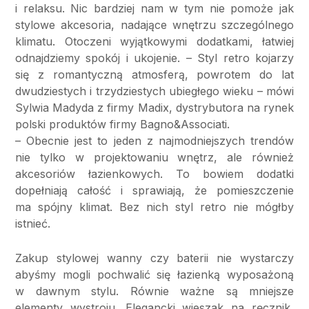
i relaksu. Nic bardziej nam w tym nie pomoże jak
stylowe akcesoria, nadające wnętrzu szczególnego
klimatu. Otoczeni wyjątkowymi dodatkami, łatwiej
odnajdziemy spokój i ukojenie. – Styl retro kojarzy
się z romantyczną atmosferą, powrotem do lat
dwudziestych i trzydziestych ubiegłego wieku – mówi
Sylwia Madyda z firmy Madix, dystrybutora na rynek
polski produktów firmy Bagno&Associati.
– Obecnie jest to jeden z najmodniejszych trendów
nie tylko w projektowaniu wnętrz, ale również
akcesoriów łazienkowych. To bowiem dodatki
dopełniają całość i sprawiają, że pomieszczenie
ma spójny klimat. Bez nich styl retro nie mógłby
istnieć.
Zakup stylowej wanny czy baterii nie wystarczy
abyśmy mogli pochwalić się łazienką wyposażoną
w dawnym stylu. Równie ważne są mniejsze
elementy wystroju. Elegancki wieszak na ręcznik,