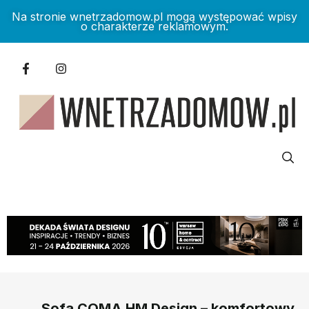
Na stronie wnetrzadomow.pl mogą występować wpisy
o charakterze reklamowym.
Sofa COMA HM Design – komfortowy