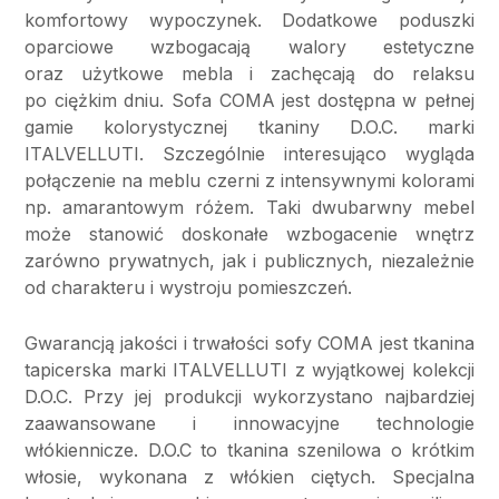
komfortowy wypoczynek. Dodatkowe poduszki
oparciowe wzbogacają walory estetyczne
oraz użytkowe mebla i zachęcają do relaksu
po ciężkim dniu. Sofa COMA jest dostępna w pełnej
gamie kolorystycznej tkaniny D.O.C. marki
ITALVELLUTI. Szczególnie interesująco wygląda
połączenie na meblu czerni z intensywnymi kolorami
np. amarantowym różem. Taki dwubarwny mebel
może stanowić doskonałe wzbogacenie wnętrz
zarówno prywatnych, jak i publicznych, niezależnie
od charakteru i wystroju pomieszczeń.
Gwarancją jakości i trwałości sofy COMA jest tkanina
tapicerska marki ITALVELLUTI z wyjątkowej kolekcji
D.O.C. Przy jej produkcji wykorzystano najbardziej
zaawansowane i innowacyjne technologie
włókiennicze. D.O.C to tkanina szenilowa o krótkim
włosie, wykonana z włókien ciętych. Specjalna