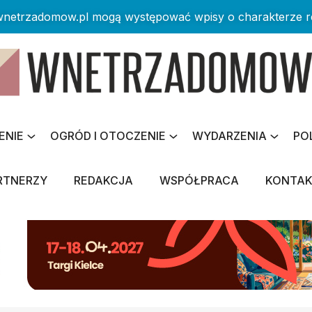
 wnetrzadomow.pl mogą występować wpisy o charakterze 
ENIE
OGRÓD I OTOCZENIE
WYDARZENIA
PO
RTNERZY
REDAKCJA
WSPÓŁPRACA
KONTA