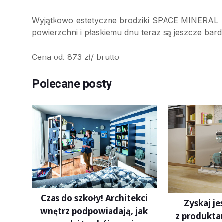
Wyjątkowo estetyczne brodziki SPACE MINERAL z
powierzchni i płaskiemu dnu teraz są jeszcze b
Cena od: 873 zł/ brutto
Polecane posty
Czas do szkoły! Architekci
Zyskaj je
wnętrz podpowiadają, jak
z produkta