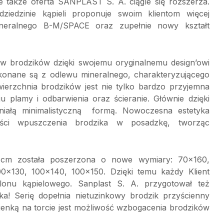
le także oferta SANPLAST S. A. ciągle się rozszerza.
iedzinie kąpieli proponuje swoim klientom więcej
neralnego B-M/SPACE oraz zupełnie nowy kształt
 brodzików dzięki swojemu oryginalnemu design’owi
wykonane są z odlewu mineralnego, charakteryzującego
ierzchnia brodzików jest nie tylko bardzo przyjemna
 plamy i odbarwienia oraz ścieranie. Głównie dzięki
spaniałą minimalistyczną formą. Nowoczesna estetyka
wości wpuszczenia brodzika w posadzkę, tworząc
 cm została poszerzona o nowe wymiary: 70×160,
0×130, 100×140, 100×150. Dzięki temu każdy Klient
lonu kąpielowego. Sanplast S. A. przygotował też
ka! Serię dopełnia nietuzinkowy brodzik przyścienny
enką na torcie jest możliwość wzbogacenia brodzików