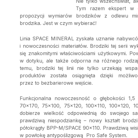
Nie tylko wszechświat, a
Tym razem ekspert w dz
propozycji wymiarów brodzików z odlewu mi
brodzika. Jest w czym wybierać!
Linia SPACE MINERAL zyskała uznanie nabywców
i nowoczesności materiałów. Brodziki tej serii 
się znakomitymi właściwościami użytkowymi. Pow
w dotyku, ale także odporna na różnego rodzaju
temu, brodziki tej linii nie tylko urzekają w
produktów została osiągnięta dzięki możli
przez to bezbarierowe wejście.
Funkcjonalna nowoczesność o głębokości 1,5
70×170, 75×100, 75×120, 100×110, 100×120, 10
dobierze wielkość odpowiednią do swojego sa
prawdziwą niespodziankę – nowy kształt brodzi
półokrągły BPP-M/SPACE 90×110. Prawdziwą wisi
w powłokę antypoślizgową Pro Safe System.