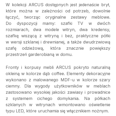
W kolekcji ARCUS dostępnych jest jedenaście brył,
które można w zależności od potrzeb, dowolnie
łączyć, tworząc oryginalne zestawy meblowe.
Do dyspozycji mamy: szafki TV w dwóch
rozmiarach, dwa modele witryn, dwa kredensy,
szafkę wiszącą z witryną i bez, praktyczne półki
w wersji szklanej i drewnianej, a także dwudrzwiową
szafę odzieżową, która znacznie powiększy
przestrzeń garderobianą w domu.
Fronty i korpusy mebli ARCUS pokryto naturalną
okleiną w kolorze dąb coffee. Elementy dekoracyjne
wykonano z malowanego MDF-u w kolorze szary
ciemny. Dla wygody użytkowników w meblach
zastosowano wysokiej jakości zawiasy i prowadnice
z systemem cichego domykania. Na półkach
szklanych w witrynach wmontowano oświetlenie
typu LED, które uruchamia się włącznikiem nożnym.