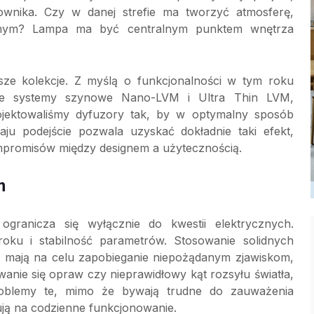
wnika. Czy w danej strefie ma tworzyć atmosferę,
nnym? Lampa ma być centralnym punktem wnętrza
sze kolekcje. Z myślą o funkcjonalności w tym roku
owe systemy szynowe Nano-LVM i Ultra Thin LVM,
ektowaliśmy dyfuzory tak, by w optymalny sposób
zaju podejście pozwala uzyskać dokładnie taki efekt,
kompromisów między designem a użytecznością.
m
granicza się wyłącznie do kwestii elektrycznych.
ku i stabilność parametrów. Stosowanie solidnych
 mają na celu zapobieganie niepożądanym zjawiskom,
zewanie się opraw czy nieprawidłowy kąt rozsyłu światła,
roblemy te, mimo że bywają trudne do zauważenia
ją na codzienne funkcjonowanie.