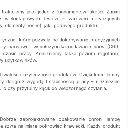
 traktujemy jako jeden z fundamentów jakości. Zanim
ię wieloetapowych testów – zarówno dotyczących
 elementy nośne), jak i gotowego produktu.
tryczne, które pozwala na dokonywanie precyzyjnych
atury barwowej, współczynnika oddawania barw (CRI),
w czasie pracy. Analizujemy także poziom migotania,
wy użytkowników.
trwałość i użyteczność produktów. Dzięki temu lampy
y design z wygodą I stabilnością pracy – niezależnie
uro czy przytulny kącik do wieczornego czytania.
 Dobrze zaprojektowane opakowanie chroni lampę
kę szytą na miarę pokrowiec krawiecki. Każdy produkt