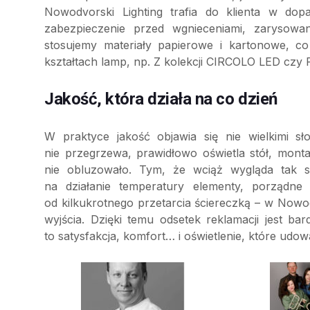
Nowodvorski Lighting trafia do klienta w do
zabezpieczenie przed wgnieceniami, zarysowan
stosujemy materiały papierowe i kartonowe, c
kształtach lamp, np. Z kolekcji CIRCOLO LED cz
Jakość, która działa na co dzień
W praktyce jakość objawia się nie wielkimi s
nie przegrzewa, prawidłowo oświetla stół, mont
nie obluzowało. Tym, że wciąż wygląda tak 
na działanie temperatury elementy, porządne 
od kilkukrotnego przetarcia ściereczką – w Nowod
wyjścia. Dzięki temu odsetek reklamacji jest ba
to satysfakcja, komfort… i oświetlenie, które udo