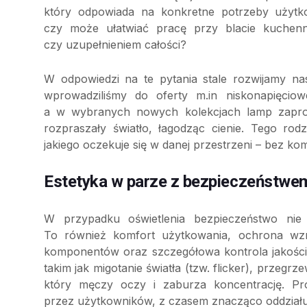
który odpowiada na konkretne potrzeby użytko
czy może ułatwiać pracę przy blacie kuche
czy uzupełnieniem całości?
W odpowiedzi na te pytania stale rozwijamy na
wprowadziliśmy do oferty m.in niskonapięci
a w wybranych nowych kolekcjach lamp zaproj
rozpraszały światło, łagodząc cienie. Tego rod
jakiego oczekuje się w danej przestrzeni – bez 
Estetyka w parze z bezpieczeństwe
W przypadku oświetlenia bezpieczeństwo nie o
To również komfort użytkowania, ochrona wzro
komponentów oraz szczegółowa kontrola jakości
takim jak migotanie światła (tzw. flicker), przegr
który męczy oczy i zaburza koncentrację. P
przez użytkowników, z czasem znacząco oddziału