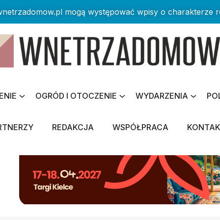
 wnetrzadomow.pl mogą występować wpisy o charakterze 
ENIE
OGRÓD I OTOCZENIE
WYDARZENIA
PO
RTNERZY
REDAKCJA
WSPÓŁPRACA
KONTA