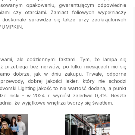
pasowanym opakowaniu, gwarantującym odpowiednie
iami czy otarciami. Zamiast foliowych wypełniaczy
o doskonale sprawdza się także przy zaokrąglonych
y PUMPKIN.
łowami, ale codziennymi faktami. Tym, że lampa się
aż przebiega bez nerwów, po kilku miesiącach nic się
samo dobrze, jak w dniu zakupu. Trwałe, odporne
przewody, dobrej jakości lakier, który nie schodzi
vorski Lighting jakość to nie wartość dodana, a punkt
rdzo niski – w 2024 r. wyniósł zaledwie 0,3%. Reszta
wadnia, że wyjątkowe wnętrza tworzy się światłem.