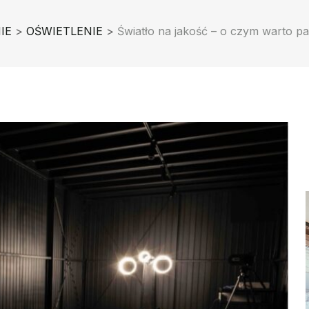
IE
>
OŚWIETLENIE
>
Światło na jakość – o czym warto pa