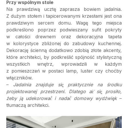
Przy wspólnym stole
Na prawdziwą ucztę zaprasza bowiem jadalnia.
Z dużym stołem i tapicerowanymi krzesłami jest ona
prawdziwym sercem domu. Wagę tego miejsca
podkreślono poprzez podwieszany sufit pokryty
w całości drewnem oraz dekoracyjna tapeta
w kolorystyce zbliżonej do zabudowy kuchennej.
Dekorację ścienną dodatkowo zdobią złote akcenty,
które architekci, by podkreślić spójność stylistyczną
wszystkich wnętrz, wprowadzili w każdym
z pomieszczeń w postaci lamp, luster czy choćby
włączników.
–
Jadalnia znajduje się̨ praktycznie na środku
projektowanej przestrzeni. Dlatego aż̇ się̨ prosiło,
żeby ją udekorować́ i nadać́ domowy wydźwięk
–
tłumaczą architekci.