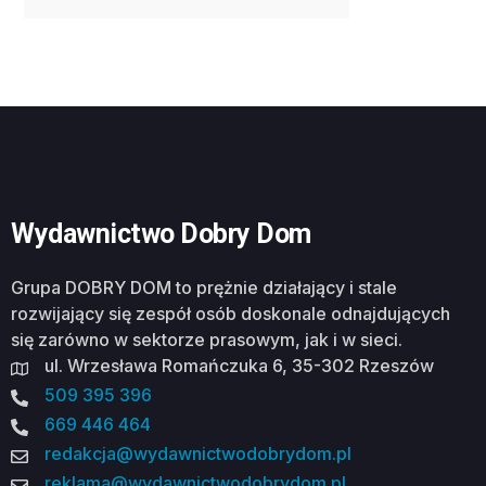
Wydawnictwo Dobry Dom
Grupa DOBRY DOM to prężnie działający i stale
rozwijający się zespół osób doskonale odnajdujących
się zarówno w sektorze prasowym, jak i w sieci.
ul. Wrzesława Romańczuka 6, 35-302 Rzeszów
509 395 396
669 446 464
redakcja@wydawnictwodobrydom.pl
reklama@wydawnictwodobrydom.pl