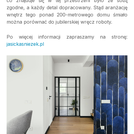
co znajduje się̨ w tej przestrzeni było ze sobą̨
zgodne, a każdy detal dopracowany. Stąd aranżację
wnętrz tego ponad 200-metrowego domu śmiało
można porównać do jubilerskiej wręcz roboty.
Po więcej informacji zapraszamy na stronę:
jasickasniezek.pl