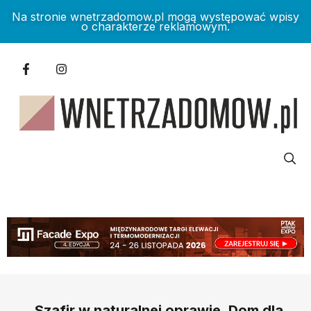
Na stronie wnetrzadomow.pl mogą występować wpisy
o charakterze reklamowym.
Szafir w naturalnej oprawie. Dom dla