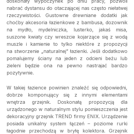
doskonały wypoczynek po dniu pracy, pozwoli
nabrać dystansu do otaczającej nas często niełatwej
rzeczywistości. Gustowne drewniane dodatki jak
choćby akcesoria łazienkowe z bambusa, dozownik
na mydło, mydelniczka, lusterko, jakaś misa,
suszone kwiaty czy wreszcie kojarzące się z wodą
muszle i kamienie to tylko niektóre z propozycji
na stworzenie „naturalnej” łazienki. Jeśli dodatkowo
pomalujemy ściany na jeden z odcieni beżu lub
zieleni będzie ona na pewno nastrajać bardzo
pozytywnie.
W takiej łazience powinien znaleźć się odpowiedni,
dobrze komponujący się z innymi elementami
wnętrza grzejnik. Doskonałą propozycją dla
urządzonego w naturalnym stylu pomieszczenia jest
dekoracyjny grzejnik TREND firmy ENIX. Urządzenie
posiada unikalny system łączeń – poziome rurki
łagodnie przechodzą w bryłę kolektora. Grzejnik